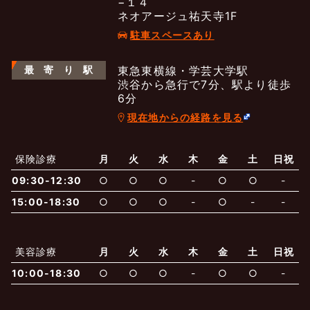
−１４
ネオアージュ祐天寺1F
駐車スペースあり
最
寄
り
駅
東急東横線・学芸大学駅
渋谷から急行で7分、駅より徒歩
6分
現在地からの経路を見る
よくあるご質問
五本木クリニックについて
新着情報
保険診療
月
火
水
木
金
土
日祝
保険での診療
09:30-12:30
○
○
○
-
○
○
-
一般診療
美容診療
当院からのお知らせ
はじめての方へ
15:00-18:30
○
○
○
-
○
-
-
予約について
泌尿器科
最新医療トピックス
医師の紹介
美容診療
月
火
水
木
金
土
日祝
10:00-18:30
○
○
○
-
○
○
-
電話でのお問いあわせ
内科
皮膚科
アクセス・地図
新着ブログ記事