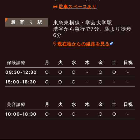
駐車スペースあり
最
寄
り
駅
東急東横線・学芸大学駅
渋谷から急行で7分、駅より徒歩
6分
現在地からの経路を見る
よくあるご質問
五本木クリニックについて
新着情報
保険診療
月
火
水
木
金
土
日祝
保険での診療
09:30-12:30
○
○
○
-
○
○
-
一般診療
美容診療
当院からのお知らせ
はじめての方へ
15:00-18:30
○
○
○
-
○
-
-
予約について
泌尿器科
最新医療トピックス
医師の紹介
美容診療
月
火
水
木
金
土
日祝
10:00-18:30
○
○
○
-
○
○
-
電話でのお問いあわせ
内科
皮膚科
アクセス・地図
新着ブログ記事
一般診療
美容診療
0120-50-5929
0120-70-5929