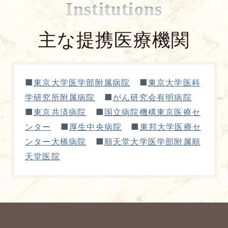
Institutions
主な提携医療機関
■
■
東京大学医学部附属病院
東京大学医科
■
学研究所附属病院
がん研究会有明病院
■
■
東京共済病院
国立病院機構東京医療セ
■
■
ンター
厚生中央病院
東邦大学医療セ
■
ンター大橋病院
順天堂大学医学部附属順
天堂医院