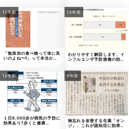
12年前
13年前
「無添加の食べ物って体に良
わかりやすく解説します、イ
いのよね〜❗」って本当か…
ンフルエンザ予防接種の効…
12年前
9年前
１日8,000歩が病気の予防に
物忘れを改善する生薬「オン
効果あり?歩くと健康…
ジ」、これが認知症に効果…