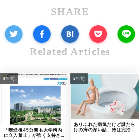
SHARE
Related Articles
8年前
5年前
ありふれた病気だけど謎だら
けの痔の深い話、痔は完治…
「喫煙後45分間も大学構内
に立入禁止」が強く支持さ…