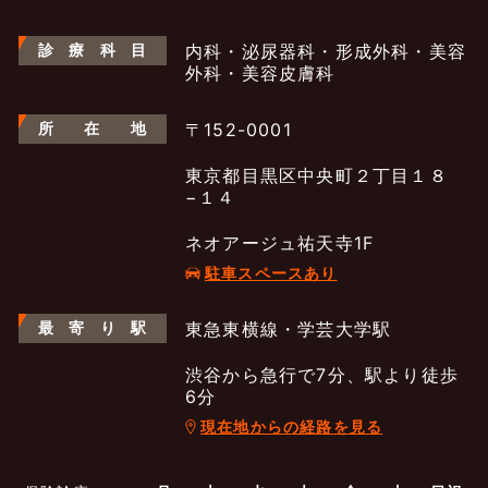
診
療
科
目
内科・泌尿器科・形成外科・美容
外科・美容皮膚科
所
在
地
〒152-0001
東京都目黒区中央町２丁目１８
−１４
ネオアージュ祐天寺1F
駐車スペースあり
最
寄
り
駅
東急東横線・学芸大学駅
渋谷から急行で7分、駅より徒歩
6分
現在地からの経路を見る
よくあるご質問
五本木クリニックについて
新着情報