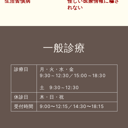
生活習慣病
怪しい医療情報に騙さ
れない
一般診療
診療日
月・火・水・金
9:30～12:30／15:00～18:30
土 9:30～12:30
休診日
木・日・祝
受付時間
9:00〜12:15／14:30〜18:15