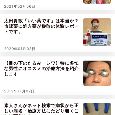
2021年02月06日
太田胃散「いい薬です」は本当か？
市販薬に処方薬が惨敗の体験レポー
トです。
2020年01月03日
【目の下のたるみ・シワ】特に多忙
な男性にオススメの治療方法を紹介
します
2019年11月02日
素人さんがネット検索で病状から正
しい病名・治療方法にたどり着くこ