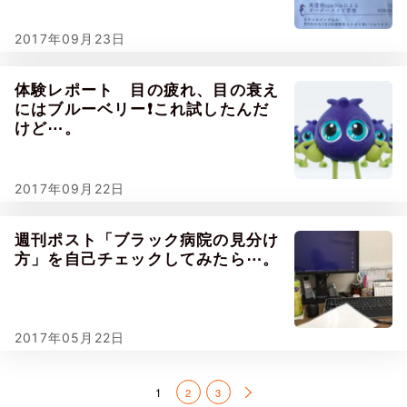
2017年09月23日
体験レポート 目の疲れ、目の衰え
にはブルーベリー❗これ試したんだ
けど⋯。
2017年09月22日
週刊ポスト「ブラック病院の見分け
方」を自己チェックしてみたら⋯。
2017年05月22日
1
2
3