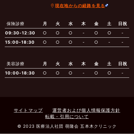
現在地からの経路を見る
よくあるご質問
五本木クリニックについて
新着情報
保険診療
月
火
水
木
金
土
日祝
保険での診療
09:30-12:30
○
○
○
-
○
○
-
一般診療
美容診療
当院からのお知らせ
はじめての方へ
15:00-18:30
○
○
○
-
○
-
-
予約について
泌尿器科
最新医療トピックス
医師の紹介
美容診療
月
火
水
木
金
土
日祝
10:00-18:30
○
○
○
-
○
○
-
電話でのお問いあわせ
内科
皮膚科
アクセス・地図
新着ブログ記事
一般診療
美容診療
0120-50-5929
0120-70-5929
形成外科
当院のポリシー
取材協力
木・日・祝は休診
日・祝はお休みです
サイトマップ
運営者および個人情報保護方針
転載・引用について
桑満院長のtwitter
個人情報保護方針
地図アプリで経路を調べる
松下医師のインスタ
サイトマップ
※ 木・日・祝は休診です
© 2023 医療法人社団 萌隆会 五本木クリニック