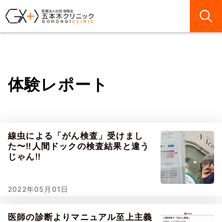
体験レポート
線虫による「がん検査」受けまし
た〜‼人間ドックの検査結果と違う
じゃん‼
2022年05月01日
医師の診断よりマニュアル至上主義