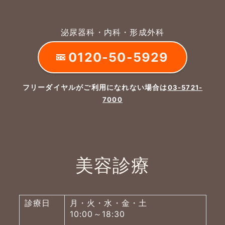
泌尿器科・内科・形成外科
0120-50-5929
フリーダイヤルがご利用になれない場合は
03-5721-
7000
美容診療
診療日
月・火・水・金・土
10:00～18:30