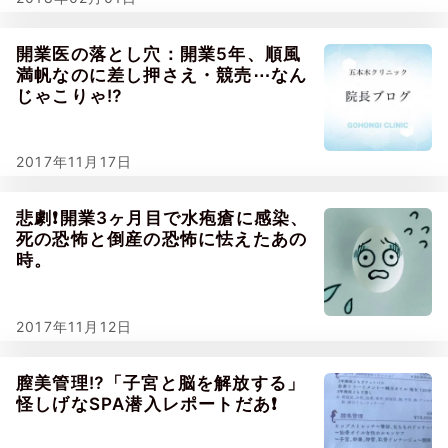
開業医の落とし穴：開業5年、順風
満帆なのに差し押さえ・競売⋯なん
じゃこりゃ⁉
2017年11月17日
悲劇❗開業3ヶ月目で水疱瘡に感染、
死の恐怖と倒産の恐怖に怯えたあの
時。
2017年11月12日
膣美管理⁉「子宮と脳を解放する」
怪しげなSPA潜入レポートだあ❗