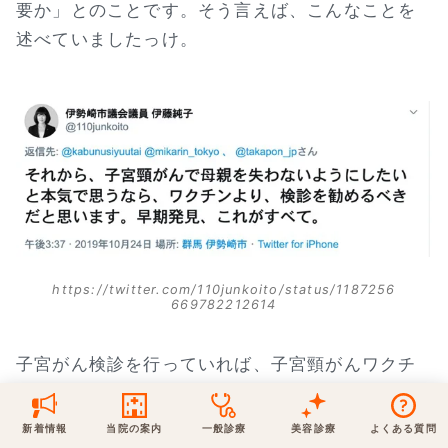
要か」とのことです。そう言えば、こんなことを
保険での診療
述べていましたっけ。
一般診療
美容診療
当院からのお知らせ
はじめての方へ
予約について
泌尿器科
最新医療トピックス
医師の紹介
電話でのお問いあわせ
内科
皮膚科
アクセス・地図
新着ブログ記事
一般診療
美容診療
0120-50-5929
0120-70-5929
形成外科
当院のポリシー
取材協力
木・日・祝は休診
日・祝はお休みです
https://twitter.com/110junkoito/status/1187256
669782212614
桑満院長のtwitter
個人情報保護方針
地図アプリで経路を調べる
松下医師のインスタ
サイトマップ
※ 木・日・祝は休診です
子宮がん検診を行っていれば、子宮頸がんワクチ
ン（HPVワクチン）接種は必要ない、というロジ
ックですよね、それ以外の解釈が出来る場合はお
新着情報
当院の案内
一般診療
美容診療
よくある質問