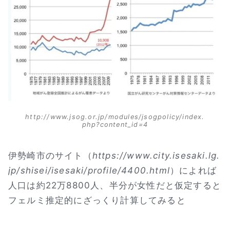
http://www.jsog.or.jp/modules/jsogpolicy/index.
php?content_id=4
伊勢崎市のサイト（
https://www.city.isesaki.lg.
jp/shisei/isesaki/profile/4400.html
）によれば
人口は約22万8800人、半分が女性だと仮定すると
フェルミ推定的にざっくり計算してみると