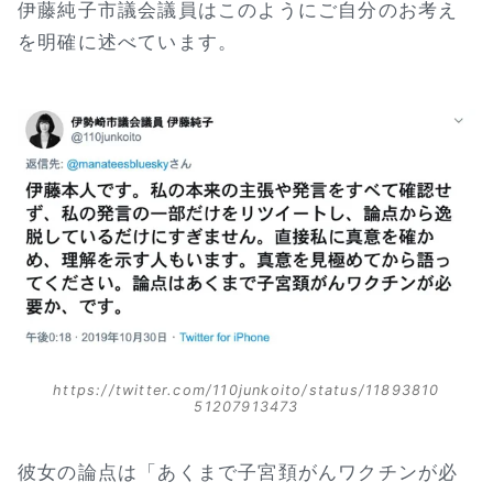
伊藤純子市議会議員はこのようにご自分のお考え
を明確に述べています。
https://twitter.com/110junkoito/status/11893810
51207913473
よくあるご質問
五本木クリニックについて
新着情報
彼女の論点は「あくまで子宮頚がんワクチンが必