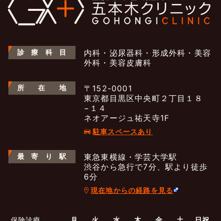
診
療
科
目
内科・泌尿器科・形成外科・美容
外科・美容皮膚科
所
在
地
〒152-0001
東京都目黒区中央町２丁目１８
−１４
ネオアージュ祐天寺1F
駐車スペースあり
最
寄
り
駅
東急東横線・学芸大学駅
渋谷から急行で7分、駅より徒歩
6分
現在地からの経路を見る
よくあるご質問
五本木クリニックについて
新着情報
保険診療
月
火
水
木
金
土
日祝