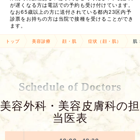
が遅くなる方は電話での予約も受け付けています。
なお65歳以上の方に送付されている都内23区内予
診票をお持ちの方は当院で接種を受けることができ
ます。
トップ
美容診療
顔・肌
症状（顔・肌）
肌
Schedule of Doctors
美容外科・美容皮膚科の担
当医表