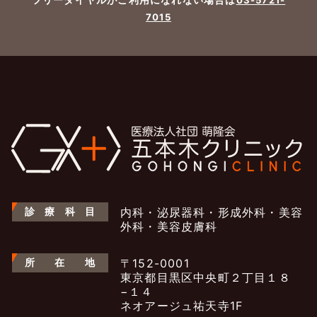
03-5721-
7015
診
療
科
目
内科・泌尿器科・形成外科・美容
外科・美容皮膚科
所
在
地
〒152-0001
東京都目黒区中央町２丁目１８
−１４
ネオアージュ祐天寺1F