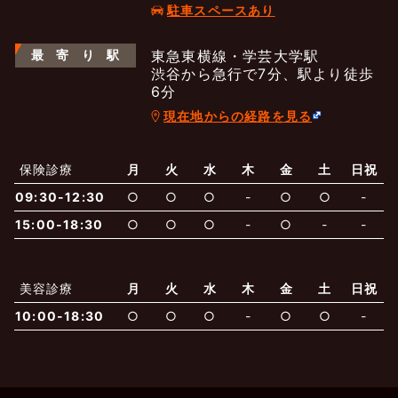
駐車スペースあり
最
寄
り
駅
東急東横線・学芸大学駅
渋谷から急行で7分、駅より徒歩
6分
現在地からの経路を見る
よくあるご質問
五本木クリニックについて
新着情報
保険診療
月
火
水
木
金
土
日祝
保険での診療
09:30-12:30
○
○
○
-
○
○
-
一般診療
美容診療
当院からのお知らせ
はじめての方へ
15:00-18:30
○
○
○
-
○
-
-
予約について
泌尿器科
最新医療トピックス
医師の紹介
美容診療
月
火
水
木
金
土
日祝
10:00-18:30
○
○
○
-
○
○
-
電話でのお問いあわせ
内科
皮膚科
アクセス・地図
新着ブログ記事
一般診療
美容診療
0120-50-5929
0120-70-5929