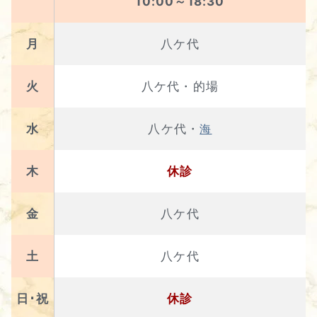
10:00～18:30
月
八ケ代
火
八ケ代・的場
水
八ケ代・
海
木
休診
金
八ケ代
土
八ケ代
日･祝
休診