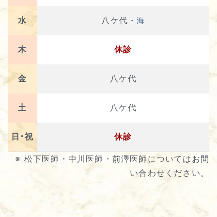
水
八ケ代・
海
木
休診
金
八ケ代
土
八ケ代
日･祝
休診
※ 松下医師・中川医師・前澤医師についてはお問
い合わせください。