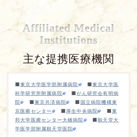
Affiliated Medical
Institutions
主な提携医療機関
■
■
東京大学医学部附属病院
東京大学医
■
科学研究所附属病院
がん研究会有明病
■
■
院
東京共済病院
国立病院機構東
■
■
京医療センター
厚生中央病院
東
■
邦大学医療センター大橋病院
順天堂大
学医学部附属順天堂医院