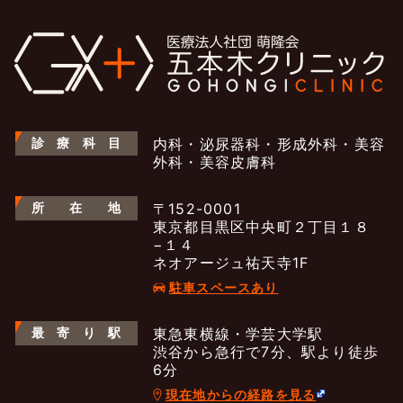
診
療
科
目
内科・泌尿器科・形成外科・美容
外科・美容皮膚科
所
在
地
〒152-0001
東京都目黒区中央町２丁目１８
−１４
ネオアージュ祐天寺1F
駐車スペースあり
最
寄
り
駅
東急東横線・学芸大学駅
渋谷から急行で7分、駅より徒歩
6分
現在地からの経路を見る