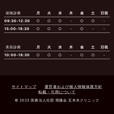
よくあるご質問
五本木クリニックについて
新着情報
保険診療
月
火
水
木
金
土
日祝
保険での診療
09:30-12:30
○
○
○
-
○
○
-
一般診療
美容診療
当院からのお知らせ
はじめての方へ
15:00-18:30
○
○
○
-
○
-
-
予約について
泌尿器科
最新医療トピックス
医師の紹介
美容診療
月
火
水
木
金
土
日祝
10:00-18:30
○
○
○
-
○
○
-
電話でのお問いあわせ
内科
皮膚科
アクセス・地図
新着ブログ記事
一般診療
美容診療
0120-50-5929
0120-70-5929
形成外科
当院のポリシー
取材協力
木・日・祝は休診
日・祝はお休みです
サイトマップ
運営者および個人情報保護方針
転載・引用について
桑満院長のtwitter
個人情報保護方針
地図アプリで経路を調べる
松下医師のインスタ
サイトマップ
※ 木・日・祝は休診です
© 2023 医療法人社団 萌隆会 五本木クリニック