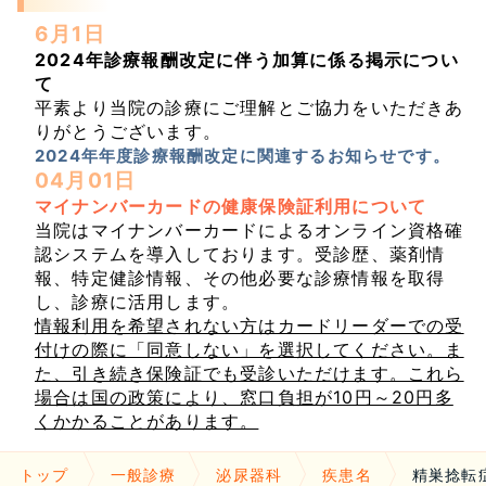
6月1日
2024年診療報酬改定に伴う加算に係る掲示につい
て
平素より当院の診療にご理解とご協力をいただきあ
りがとうございます。
2024年年度診療報酬改定に関連するお知らせです。
04月01日
マイナンバーカードの健康保険証利用について
当院はマイナンバーカードによるオンライン資格確
認システムを導入しております。受診歴、薬剤情
報、特定健診情報、その他必要な診療情報を取得
し、診療に活用します。
情報利用を希望されない方はカードリーダーでの受
付けの際に「同意しない」を選択してください。ま
た、引き続き保険証でも受診いただけます。これら
場合は国の政策により、窓口負担が10円～20円多
くかかることがあります。
トップ
一般診療
泌尿器科
疾患名
精巣捻転