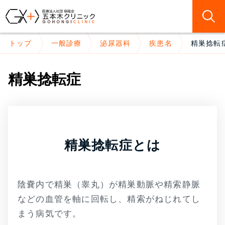
トップ
一般診療
泌尿器科
疾患名
精巣捻転
精巣捻転症
精巣捻転症とは
陰嚢内で精巣（睾丸）が精巣動脈や精索静脈
などの血管を軸に回転し、精索がねじれてし
まう病気です。