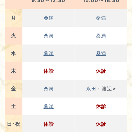
9:30～12:30
15:00〜18:30
月
桑満
桑満
火
桑満
桑満
水
桑満
桑満
木
休診
休診
金
・渡辺※
桑満
永田
土
休診
桑満
日･祝
休診
休診