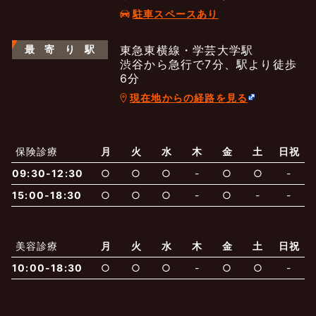
駐車スペースあり
最
寄
り
駅
東急東横線・学芸大学駅
渋谷から急行で7分、駅より徒歩
6分
現在地からの経路を見る
よくあるご質問
五本木クリニックについて
新着情報
保険診療
月
火
水
木
金
土
日祝
09:30-12:30
○
○
○
-
○
○
-
保険での診療
一般診療
美容診療
当院からのお知らせ
はじめての方へ
15:00-18:30
○
○
○
-
○
-
-
予約について
泌尿器科
最新医療トピックス
医師の紹介
美容診療
月
火
水
木
金
土
日祝
10:00-18:30
○
○
○
-
○
○
-
電話でのお問いあわせ
内科
皮膚科
アクセス・地図
新着ブログ記事