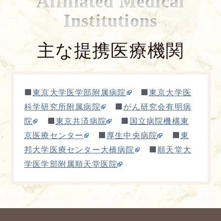
Affiliated Medical
Institutions
主な提携医療機関
■
■
東京大学医学部附属病院
東京大学医
■
科学研究所附属病院
がん研究会有明病
■
■
院
東京共済病院
国立病院機構東
■
■
京医療センター
厚生中央病院
東
■
邦大学医療センター大橋病院
順天堂大
学医学部附属順天堂医院