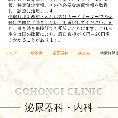
報、特定健診情報、その他必要な診療情報を取得
し、診療に活用します。
情報利用を希望されない方はカードリーダーでの受
付けの際に「同意しない」を選択してください。ま
た、引き続き保険証でも受診いただけます。これら
場合は国の政策により、窓口負担が10円～20円多
くかかることがあります。
トップ
一般診療
泌尿器科
疾患名
精索静脈
GOHONGI CLINIC
泌尿器科・内科