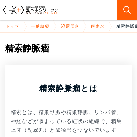
トップ
一般診療
泌尿器科
疾患名
精索静脈
精索静脈瘤
精索静脈瘤とは
精索とは、精巣動脈や精巣静脈、リンパ管、
神経などが収まっている紐状の組織で、精巣
上体（副睾丸）と鼠径管をつないでいます。