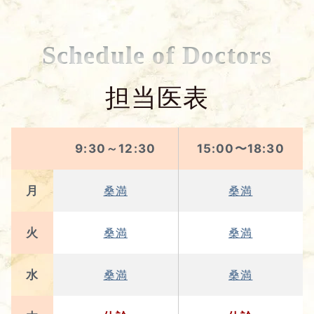
Schedule of Doctors
担当医表
9:30～12:30
15:00〜18:30
月
桑満
桑満
火
桑満
桑満
水
桑満
桑満