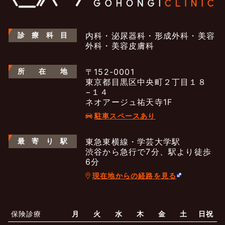
診
療
科
目
内科・泌尿器科・形成外科・美容
外科・美容皮膚科
所
在
地
〒152-0001
東京都目黒区中央町２丁目１８
−１４
ネオアージュ祐天寺1F
駐車スペースあり
最
寄
り
駅
東急東横線・学芸大学駅
渋谷から急行で7分、駅より徒歩
6分
現在地からの経路を見る
よくあるご質問
五本木クリニックについて
新着情報
保険診療
月
火
水
木
金
土
日祝