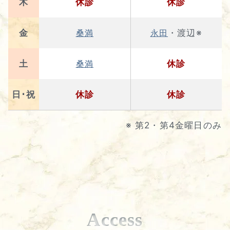
木
休診
休診
金
・渡辺※
桑満
永田
土
休診
桑満
日･祝
休診
休診
※ 第2・第4金曜日のみ
Access