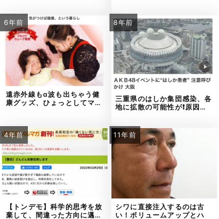
6年前
8年前
遠赤外線もα波も出ちゃう健
三重県のはしか集団感染、各
康グッズ、ひょっとしてマ…
地に拡散の可能性が❗原因…
4年前
11年前
【トンデモ】科学的思考を放
シワに直接注入するのは古
棄して、間違った方向に邁…
い！ボリュームアップとハ