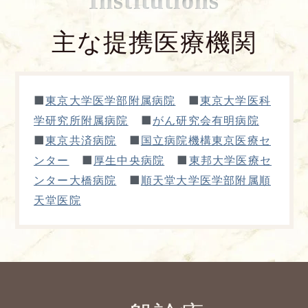
Institutions
主な提携医療機関
■
■
東京大学医学部附属病院
東京大学医科
■
学研究所附属病院
がん研究会有明病院
■
■
東京共済病院
国立病院機構東京医療セ
■
■
ンター
厚生中央病院
東邦大学医療セ
■
ンター大橋病院
順天堂大学医学部附属順
天堂医院