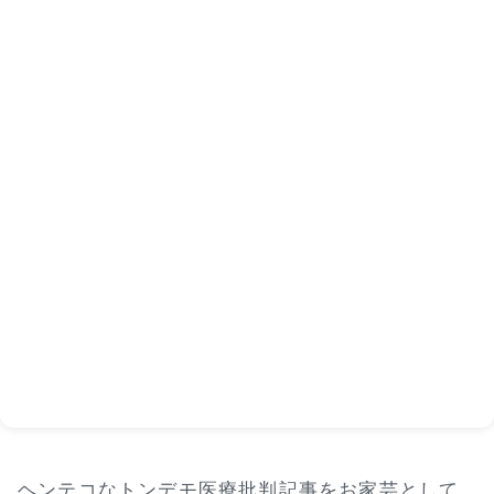
ヘンテコなトンデモ医療批判記事をお家芸として