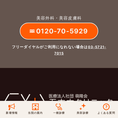
保険での診療
一般診療
美容診療
当院からのお知らせ
はじめての方へ
美容外科・美容皮膚科
0120-70-5929
予約について
泌尿器科
最新医療トピックス
医師の紹介
フリーダイヤルがご利用になれない場合は
03-5721-
電話でのお問いあわせ
内科
皮膚科
7015
アクセス・地図
新着ブログ記事
一般診療
美容診療
0120-50-5929
0120-70-5929
形成外科
当院のポリシー
取材協力
木・日・祝は休診
日・祝はお休みです
桑満院長のtwitter
個人情報保護方針
地図アプリで経路を調べる
松下医師のインスタ
サイトマップ
※ 木・日・祝は休診です
新着情報
当院の案内
一般診療
美容診療
よくある質問