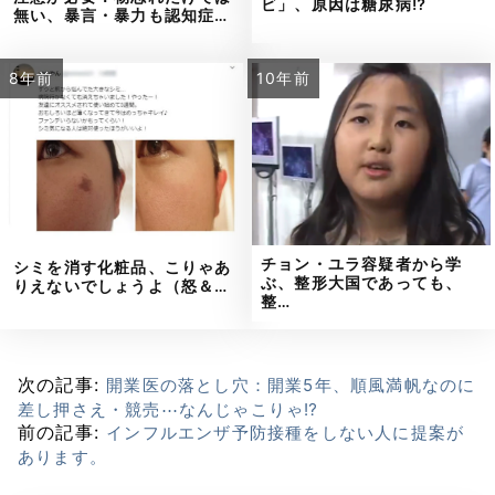
ビ」、原因は糖尿病⁉
無い、暴言・暴力も認知症…
8年前
10年前
チョン・ユラ容疑者から学
シミを消す化粧品、こりゃあ
ぶ、整形大国であっても、
りえないでしょうよ（怒＆…
整…
次の記事:
開業医の落とし穴：開業5年、順風満帆なのに
差し押さえ・競売⋯なんじゃこりゃ⁉
前の記事:
インフルエンザ予防接種をしない人に提案が
あります。