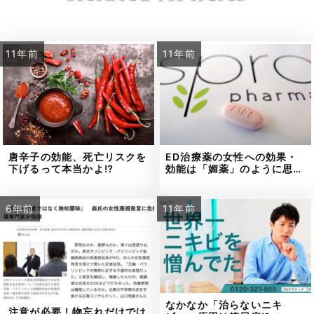
11年前
11年前
唐辛子の効能、死亡リスクを
ED治療薬の女性への効果・
下げるって本当かよ⁉
効能は「媚薬」のように思…
6年前
11年前
なかなか「治らないニキ
注意が必要！物忘れだけでは