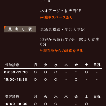
−１４
ネオアージュ祐天寺1F
駐車スペースあり
最
寄
り
駅
東急東横線・学芸大学駅
渋谷から急行で7分、駅より徒歩
6分
現在地からの経路を見る
よくあるご質問
五本木クリニックについて
新着情報
保険診療
月
火
水
木
金
土
日祝
保険での診療
09:30-12:30
○
○
○
-
○
○
-
一般診療
美容診療
当院からのお知らせ
はじめての方へ
15:00-18:30
○
○
○
-
○
-
-
予約について
泌尿器科
最新医療トピックス
医師の紹介
美容診療
月
火
水
木
金
土
日祝
10:00-18:30
○
○
○
-
○
○
-
電話でのお問いあわせ