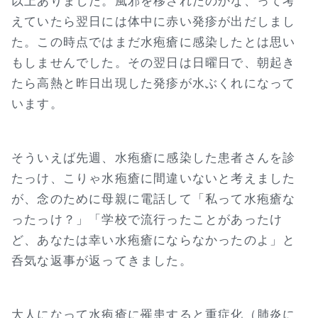
以上ありました。風邪を移されたのかな、って考
えていたら翌日には体中に赤い発疹が出だしまし
た。この時点ではまだ水疱瘡に感染したとは思い
もしませんでした。その翌日は日曜日で、朝起き
たら高熱と昨日出現した発疹が水ぶくれになって
います。
そういえば先週、水疱瘡に感染した患者さんを診
たっけ、こりゃ水疱瘡に間違いないと考えました
が、念のために母親に電話して「私って水疱瘡な
ったっけ？」「学校で流行ったことがあったけ
ど、あなたは幸い水疱瘡にならなかったのよ」と
呑気な返事が返ってきました。
大人になって水疱瘡に罹患すると重症化（肺炎に