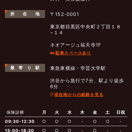
所
在
地
〒152-0001
東京都目黒区中央町２丁目１８
−１４
ネオアージュ祐天寺1F
駐車スペースあり
最
寄
り
駅
東急東横線・学芸大学駅
渋谷から急行で7分、駅より徒歩
6分
現在地からの経路を見る
よくあるご質問
五本木クリニックについて
新着情報
保険診療
月
火
水
木
金
土
日祝
保険での診療
09:30-12:30
○
○
○
-
○
○
-
一般診療
美容診療
当院からのお知らせ
はじめての方へ
15:00-18:30
○
○
○
-
○
-
-