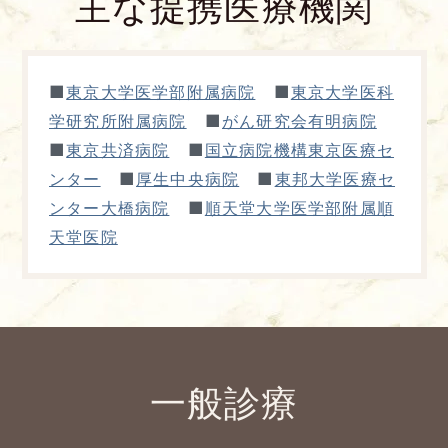
主な提携医療機関
■
■
東京大学医学部附属病院
東京大学医科
■
学研究所附属病院
がん研究会有明病院
■
■
東京共済病院
国立病院機構東京医療セ
■
■
ンター
厚生中央病院
東邦大学医療セ
■
ンター大橋病院
順天堂大学医学部附属順
天堂医院
一般診療