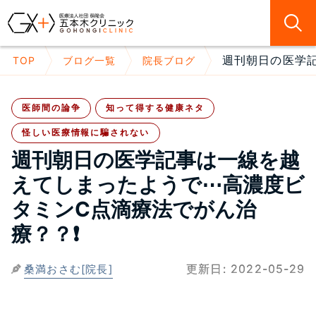
週刊朝日の医学記
TOP
ブログ一覧
院長ブログ
医師間の論争
知って得する健康ネタ
怪しい医療情報に騙されない
週刊朝日の医学記事は一線を越
えてしまったようで⋯高濃度ビ
タミンC点滴療法でがん治
療？？❗
更新日:
2022-05-29
桑満おさむ[院長]