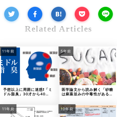
Related Articles
11年前
5年前
予想以上に周囲に迷惑❗「ミ
医学論文から読み解く「砂糖
ドル脂臭」30才から40…
は麻薬並みの中毒性がある…
11年前
10年前