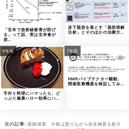
皮下脂肪を落とす「脂肪溶解
「玄米で放射線被害が防げ
注射」とそのほかの治療方…
る」って話、実は玄米食が
放…
6年前
7年前
NMRパイプテクター騒動、
関連医療機器を検証してみ…
手作り料理にハマったら、ど
っぷり健康ハロー効果にハ…
次の記事:
医師諸君、今後は怒りながら抗生物質を処方