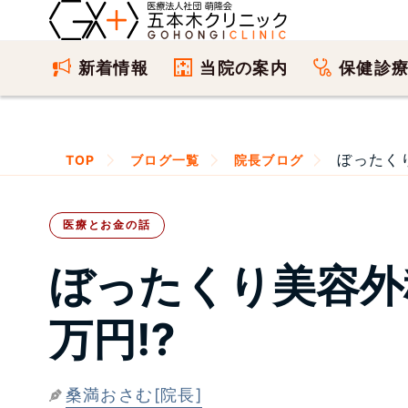
新着情報
当院の案内
保健診
ぼったくり
TOP
ブログ一覧
院長ブログ
医療とお金の話
ぼったくり美容外
万円⁉
桑満おさむ[院長]