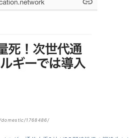
jp/domestic/1768486/