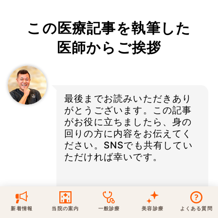
保険での診療
この医療記事を執筆した
一般診療
美容診療
当院からのお知らせ
はじめての方へ
医師からご挨拶
予約について
泌尿器科
最新医療トピックス
医師の紹介
電話でのお問いあわせ
内科
最後までお読みいただきあり
皮膚科
アクセス・地図
新着ブログ記事
がとうございます。この記事
一般診療
美容診療
がお役に立ちましたら、身の
0120-50-5929
0120-70-5929
回りの方に内容をお伝えてく
形成外科
当院のポリシー
取材協力
木・日・祝は休診
日・祝はお休みです
ださい。SNSでも共有してい
ただければ幸いです。
桑満院長のtwitter
個人情報保護方針
地図アプリで経路を調べる
松下医師のインスタ
サイトマップ
※ 木・日・祝は休診です
インスタもこっそりやってま
すよ
新着情報
当院の案内
一般診療
美容診療
よくある質問