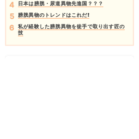
日本は膀胱・尿道異物先進国？？？
膀胱異物のトレンドはこれだ❗
私が経験した膀胱異物を徒手で取り出す匠の
技