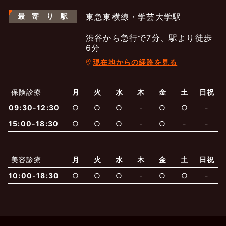
最
寄
り
駅
東急東横線・学芸大学駅
渋谷から急行で7分、駅より徒歩
6分
現在地からの経路を見る
よくあるご質問
五本木クリニックについて
新着情報
保険診療
月
火
水
木
金
土
日祝
保険での診療
09:30-12:30
○
○
○
-
○
○
-
一般診療
美容診療
当院からのお知らせ
はじめての方へ
15:00-18:30
○
○
○
-
○
-
-
予約について
泌尿器科
最新医療トピックス
医師の紹介
美容診療
月
火
水
木
金
土
日祝
10:00-18:30
○
○
○
-
○
○
-
電話でのお問いあわせ
内科
皮膚科
アクセス・地図
新着ブログ記事
一般診療
美容診療
0120-50-5929
0120-70-5929
形成外科