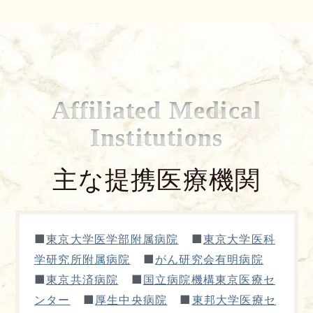
Affiliated Medical
Institutions
主な提携医療機関
■
■
東京大学医学部附属病院
東京大学医科
■
学研究所附属病院
がん研究会有明病院
■
■
東京共済病院
国立病院機構東京医療セ
■
■
ンター
厚生中央病院
東邦大学医療セ