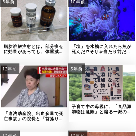
6年前
10年前
脂肪溶解注射とは。部分痩せ
「塩」を水槽に入れたら魚が
に効果があっても、体重減…
死んだ⁉そりゃ当たり前だ…
12年前
5年前
子育て中の母親に、「食品添
加物は危険」と煽る一派の…
「違法助産院、出血多量で死
亡事故」の院長と「首捻り…
13年前
12年前