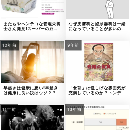
またもやヘンテコな管理栄養
なぜ皮膚科と泌尿器科は一緒
士さん発見❗スーパーの豆…
になっていることが多いの…
10年前
9年前
早起きは健康に悪い❗早起き
「食育」は怪しげな雰囲気が
は健康に良い説はウソ？？
充満しているのか？トンデ…
11年前
13年前