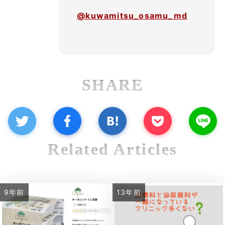
@kuwamitsu_osamu_md
SHARE
Related Articles
9年前
13年前