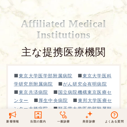
保険での診療
一般診療
美容診療
当院からのお知らせ
はじめての方へ
Affiliated Medical
Institutions
予約について
泌尿器科
最新医療トピックス
医師の紹介
主な提携医療機関
電話でのお問いあわせ
内科
皮膚科
アクセス・地図
新着ブログ記事
一般診療
美容診療
0120-50-5929
0120-70-5929
■
■
東京大学医学部附属病院
東京大学医科
形成外科
当院のポリシー
取材協力
木・日・祝は休診
日・祝はお休みです
■
学研究所附属病院
がん研究会有明病院
■
■
東京共済病院
国立病院機構東京医療セ
桑満院長のtwitter
個人情報保護方針
地図アプリで経路を調べる
松下医師のインスタ
サイトマップ
※ 木・日・祝は休診です
■
■
ンター
厚生中央病院
東邦大学医療セ
■
ンター大橋病院
順天堂大学医学部附属順
天堂医院
新着情報
当院の案内
一般診療
美容診療
よくある質問