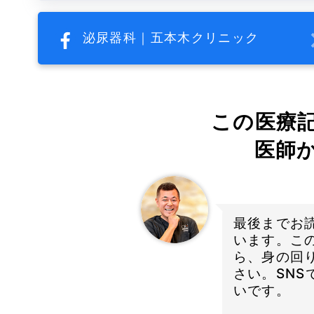
泌尿器科｜五本木クリニック
この医療
医師
最後までお
います。こ
ら、身の回
さい。SN
いです。