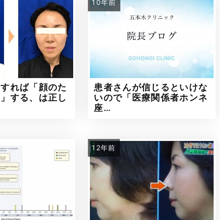
10年前
善すれば「顔のた
患者さんが信じるといけな
消」する、は正し
いので「医療関係者ホンネ
座…
12年前