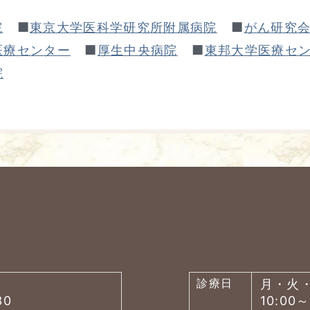
■
■
院
東京大学医科学研究所附属病院
がん研究
■
■
医療センター
厚生中央病院
東邦大学医療セ
院
診療日
月・火
30
10:00～