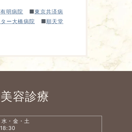
■
会有明病院
東京共済病
■
ンター大橋病院
順天堂
美容診療
・水・金・土
18:30