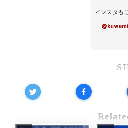
インスタも
@kuwami
S
Relate