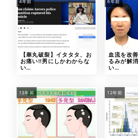
4年前
6年前
【睾丸破裂】イタタタ、お
血流を改
お痛い‼男にしかわからな
るみが解
い…
い…
13年前
12年前