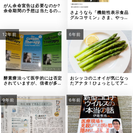
がん余命宣告は必要なのか?
余命期間の予想は当たるの…
さようなら「機能性表示食品
グルコサミン」さま、やっ…
12年前
6年前
酵素療法って医学的には否定
おシッコのニオイが気になっ
されていますが、信者が多…
たアナタ！ひょっとしてア…
9年前
6年前