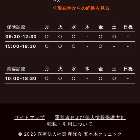
現在地からの経路を見る
よくあるご質問
五本木クリニックについて
新着情報
保険診療
月
火
水
木
金
土
日祝
保険での診療
09:30-12:30
○
○
○
-
○
○
-
一般診療
美容診療
当院からのお知らせ
はじめての方へ
15:00-18:30
○
○
○
-
○
-
-
予約について
泌尿器科
最新医療トピックス
医師の紹介
美容診療
月
火
水
木
金
土
日祝
10:00-18:30
○
○
○
-
○
○
-
電話でのお問いあわせ
内科
皮膚科
アクセス・地図
新着ブログ記事
一般診療
美容診療
0120-50-5929
0120-70-5929
形成外科
当院のポリシー
取材協力
木・日・祝は休診
日・祝はお休みです
サイトマップ
運営者および個人情報保護方針
転載・引用について
桑満院長のtwitter
個人情報保護方針
地図アプリで経路を調べる
松下医師のインスタ
サイトマップ
※ 木・日・祝は休診です
© 2023 医療法人社団 萌隆会 五本木クリニック