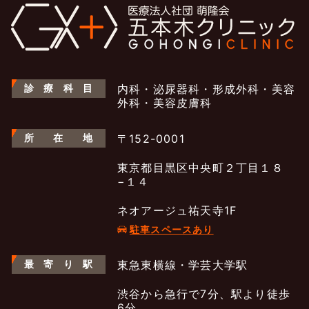
診
療
科
目
内科・泌尿器科・形成外科・美容
外科・美容皮膚科
所
在
地
〒152-0001
東京都目黒区中央町２丁目１８
−１４
ネオアージュ祐天寺1F
駐車スペースあり
最
寄
り
駅
東急東横線・学芸大学駅
渋谷から急行で7分、駅より徒歩
6分