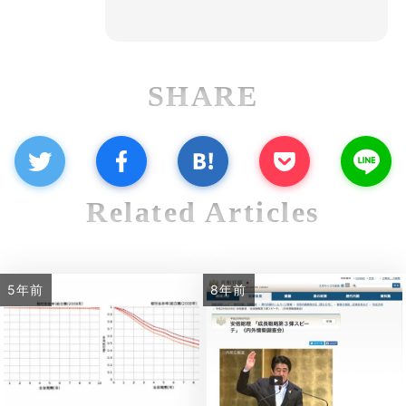
SHARE
Related Articles
5年前
8年前