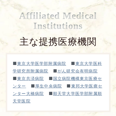
Affiliated Medical
Institutions
主な提携医療機関
■
■
東京大学医学部附属病院
東京大学医科
■
学研究所附属病院
がん研究会有明病院
■
■
東京共済病院
国立病院機構東京医療セ
■
■
ンター
厚生中央病院
東邦大学医療セ
■
ンター大橋病院
順天堂大学医学部附属順
天堂医院