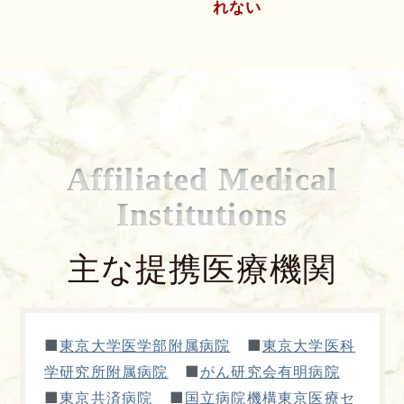
れない
Affiliated Medical
Institutions
主な提携医療機関
■
■
東京大学医学部附属病院
東京大学医科
■
学研究所附属病院
がん研究会有明病院
■
■
東京共済病院
国立病院機構東京医療セ