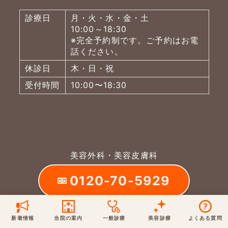
診療日
月・火・水・金・土
保険での診療
一般診療
美容診療
10:00～18:30
当院からのお知らせ
はじめての方へ
※完全予約制です。ご予約はお電
話ください。
予約について
泌尿器科
休診日
木・日・祝
最新医療トピックス
医師の紹介
受付時間
10:00〜18:30
電話でのお問いあわせ
内科
皮膚科
アクセス・地図
新着ブログ記事
一般診療
美容診療
0120-50-5929
0120-70-5929
形成外科
当院のポリシー
取材協力
木・日・祝は休診
日・祝はお休みです
美容外科・美容皮膚科
桑満院長のtwitter
個人情報保護方針
地図アプリで経路を調べる
松下医師のインスタ
サイトマップ
0120-70-5929
※ 木・日・祝は休診です
フリーダイヤルがご利用になれない場合は
03-5721-
新着情報
当院の案内
一般診療
美容診療
よくある質問
7015