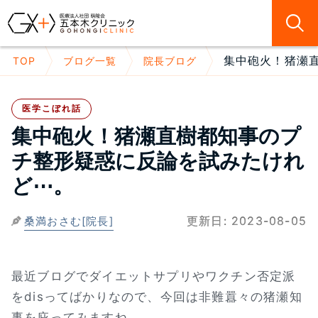
集中砲火！猪瀬直
TOP
ブログ一覧
院長ブログ
医学こぼれ話
集中砲火！猪瀬直樹都知事のプ
チ整形疑惑に反論を試みたけれ
ど⋯。
更新日:
2023-08-05
桑満おさむ[院長]
最近ブログでダイエットサプリやワクチン否定派
をdisってばかりなので、今回は非難囂々の猪瀬知
事を庇ってみますね。