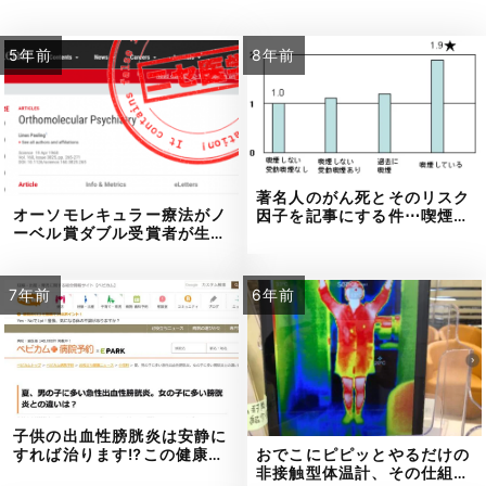
5年前
8年前
著名人のがん死とそのリスク
オーソモレキュラー療法がノ
因子を記事にする件⋯喫煙…
ーベル賞ダブル受賞者が生…
7年前
6年前
子供の出血性膀胱炎は安静に
おでこにピピッとやるだけの
すれば治ります⁉この健康…
非接触型体温計、その仕組…