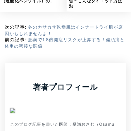
(過酸化ベンゾイル）の…
告⋯こんなダイエット方法
効…
次の記事:
冬のカサカサ乾燥肌はインナードライ肌が原
因かもしれませんよ！
前の記事:
肥満で1.8倍発症リスクが上昇する！偏頭痛と
体重の密接な関係
著者プロフィール
このブログ記事を書いた医師：桑満おさむ（Osamu