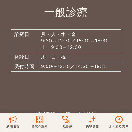
一般診療
保険での診療
一般診療
美容診療
当院からのお知らせ
はじめての方へ
診療日
月・火・水・金
予約について
泌尿器科
最新医療トピックス
医師の紹介
9:30～12:30／15:00～18:30
土 9:30～12:30
電話でのお問いあわせ
休診日
木・日・祝
内科
皮膚科
アクセス・地図
新着ブログ記事
受付時間
9:00〜12:15／14:30〜18:15
一般診療
美容診療
0120-50-5929
0120-70-5929
形成外科
当院のポリシー
取材協力
木・日・祝は休診
日・祝はお休みです
桑満院長のtwitter
個人情報保護方針
地図アプリで経路を調べる
松下医師のインスタ
サイトマップ
※ 木・日・祝は休診です
泌尿器科・内科・形成外科
0120-50-5929
新着情報
当院の案内
一般診療
美容診療
よくある質問