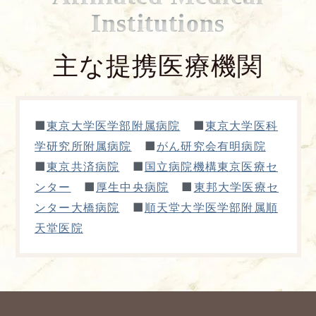
Institutions
主な提携医療機関
■
■
東京大学医学部附属病院
東京大学医科
■
学研究所附属病院
がん研究会有明病院
■
■
東京共済病院
国立病院機構東京医療セ
■
■
ンター
厚生中央病院
東邦大学医療セ
■
ンター大橋病院
順天堂大学医学部附属順
天堂医院
よくあるご質問
五本木クリニックについて
新着情報