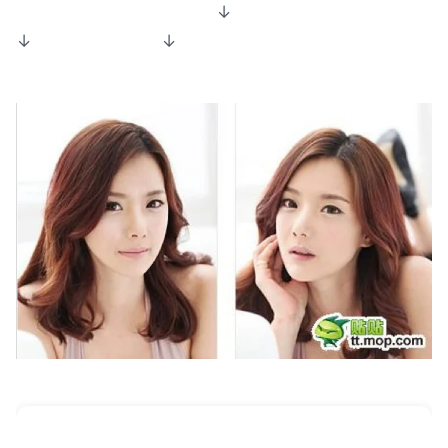
↓
↓ ↓