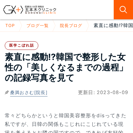
素直に感動⁉韓国
TOP
ブログ一覧
院長ブログ
医学こぼれ話
素直に感動⁉韓国で整形した女
性の「美しくなるまでの過程」
の記録写真を見て
更新日:
2023-08-09
桑満おさむ[院長]
常々どちらかというと韓国美容整形をdisってきた
私ですが、日韓の関係もこじれにこじれている現
状を考えるとお隣の国ですので、できれば友好的