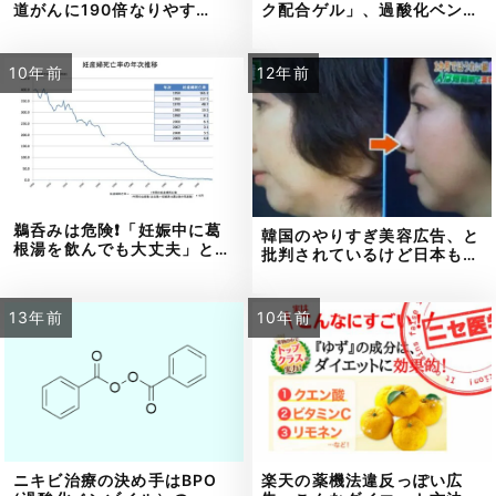
道がんに190倍なりやす…
ク配合ゲル」、過酸化ベン…
10年前
12年前
鵜呑みは危険❗「妊娠中に葛
韓国のやりすぎ美容広告、と
根湯を飲んでも大丈夫」と…
批判されているけど日本も…
13年前
10年前
ニキビ治療の決め手はBPO
楽天の薬機法違反っぽい広