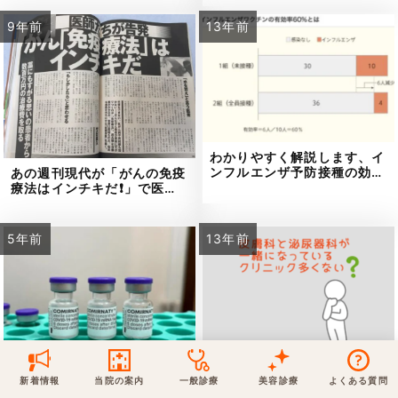
9年前
13年前
保険での診療
一般診療
美容診療
当院からのお知らせ
はじめての方へ
予約について
泌尿器科
最新医療トピックス
医師の紹介
わかりやすく解説します、イ
電話でのお問いあわせ
ンフルエンザ予防接種の効…
あの週刊現代が「がんの免疫
内科
皮膚科
アクセス・地図
新着ブログ記事
療法はインチキだ❗」で医…
一般診療
美容診療
0120-50-5929
0120-70-5929
5年前
13年前
形成外科
当院のポリシー
取材協力
木・日・祝は休診
日・祝はお休みです
桑満院長のtwitter
個人情報保護方針
地図アプリで経路を調べる
松下医師のインスタ
サイトマップ
※ 木・日・祝は休診です
【ワクチン接種を迷われてい
なぜ皮膚科と泌尿器科は一緒
新着情報
当院の案内
一般診療
美容診療
よくある質問
る方へ】様々な状況で考え…
になっていることが多いの…