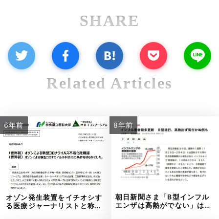
SHARE
Related Articles
6年前
8年前
朝日新聞さま「B型インフル
オゾン発生装置をイチオシす
よくあるご質問
五本木クリニックについて
新着情報
エンザは高熱がでない」は…
る医療ジャーナリストと称…