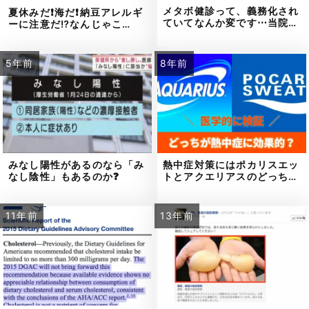
メタボ健診って、義務化され
夏休みだ❗海だ❗納豆アレルギ
ていてなんか変です⋯当院…
ーに注意だ⁉なんじゃこ…
5年前
8年前
みなし陽性があるのなら「み
熱中症対策にはポカリスエッ
なし陰性」もあるのか❓
トとアクエリアスのどっち…
11年前
13年前