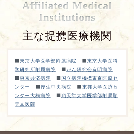
Affiliated Medical
Institutions
主な提携医療機関
■
■
東京大学医学部附属病院
東京大学医科
■
学研究所附属病院
がん研究会有明病院
■
■
東京共済病院
国立病院機構東京医療セ
■
■
ンター
厚生中央病院
東邦大学医療セ
■
ンター大橋病院
順天堂大学医学部附属順
天堂医院