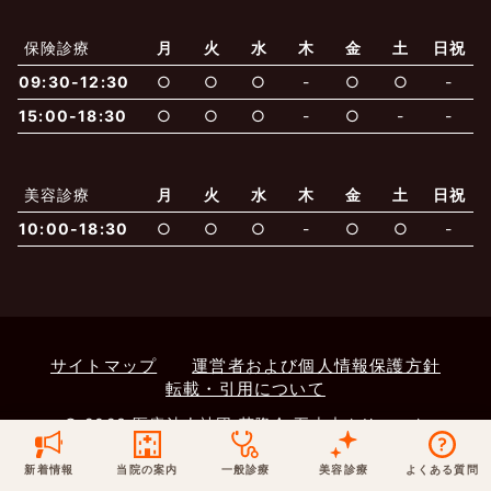
保険での診療
保険診療
月
火
水
木
金
土
日祝
一般診療
美容診療
当院からのお知らせ
はじめての方へ
09:30-12:30
○
○
○
-
○
○
-
15:00-18:30
○
○
○
-
○
-
-
予約について
泌尿器科
最新医療トピックス
医師の紹介
美容診療
月
火
水
木
金
土
日祝
電話でのお問いあわせ
内科
皮膚科
アクセス・地図
新着ブログ記事
10:00-18:30
○
○
○
-
○
○
-
一般診療
美容診療
0120-50-5929
0120-70-5929
形成外科
当院のポリシー
取材協力
木・日・祝は休診
日・祝はお休みです
サイトマップ
運営者および個人情報保護方針
桑満院長のtwitter
個人情報保護方針
地図アプリで経路を調べる
松下医師のインスタ
サイトマップ
※ 木・日・祝は休診です
転載・引用について
© 2023 医療法人社団 萌隆会 五本木クリニック
新着情報
当院の案内
一般診療
美容診療
よくある質問