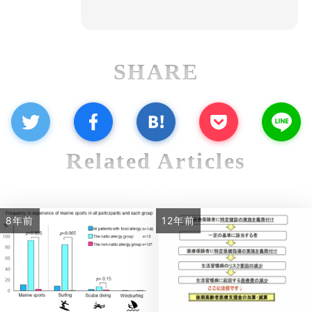
SHARE
Related Articles
8年前
12年前