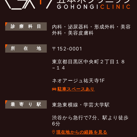
診
療
科
目
内科・泌尿器科・形成外科・美容
外科・美容皮膚科
所
在
地
〒152-0001
東京都目黒区中央町２丁目１８
−１４
ネオアージュ祐天寺1F
駐車スペースあり
最
寄
り
駅
東急東横線・学芸大学駅
渋谷から急行で7分、駅より徒歩
6分
よくあるご質問
五本木クリニックについて
新着情報
現在地からの経路を見る