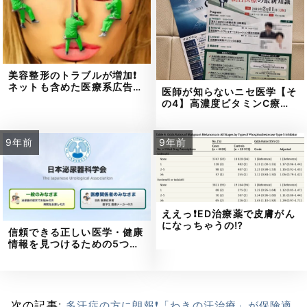
美容整形のトラブルが増加❗
ネットも含めた医療系広告…
医師が知らないニセ医学【そ
の4】高濃度ビタミンC療…
9年前
9年前
ええっ❗ED治療薬で皮膚がん
になっちゃうの⁉
信頼できる正しい医学・健康
情報を見つけるための5つ…
次の記事:
多汗症の方に朗報❗「わきの汗治療」が保険適