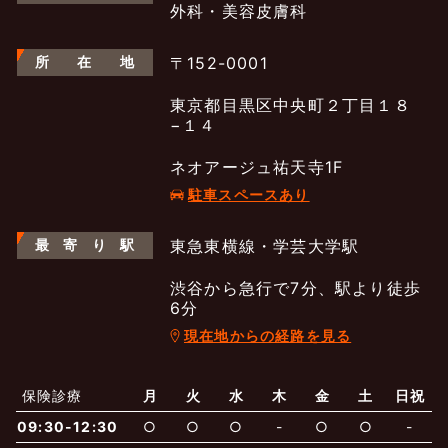
外科・美容皮膚科
所
在
地
〒152-0001
東京都目黒区中央町２丁目１８
−１４
ネオアージュ祐天寺1F
駐車スペースあり
最
寄
り
駅
東急東横線・学芸大学駅
渋谷から急行で7分、駅より徒歩
6分
現在地からの経路を見る
よくあるご質問
五本木クリニックについて
新着情報
保険診療
月
火
水
木
金
土
日祝
保険での診療
09:30-12:30
○
○
○
-
○
○
-
一般診療
美容診療
当院からのお知らせ
はじめての方へ