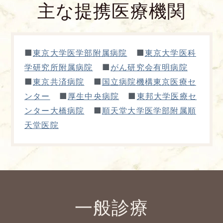
主な提携医療機関
■
■
東京大学医学部附属病院
東京大学医科
■
学研究所附属病院
がん研究会有明病院
■
■
東京共済病院
国立病院機構東京医療セ
■
■
ンター
厚生中央病院
東邦大学医療セ
■
ンター大橋病院
順天堂大学医学部附属順
天堂医院
一般診療