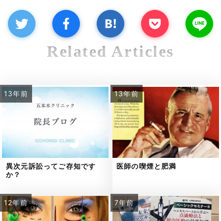
Related Articles
13年前
13年前
異次元訴訟ってご存知です
医師の喫煙と肥満
か？
12年前
7年前