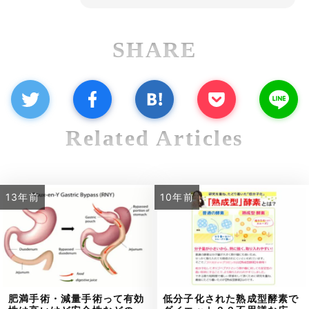
SHARE
Related Articles
13年前
10年前
肥満手術・減量手術って有効
低分子化された熟成型酵素で