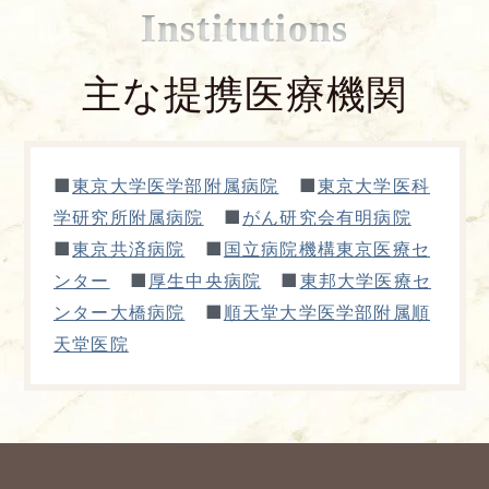
Institutions
主な提携医療機関
■
■
東京大学医学部附属病院
東京大学医科
■
学研究所附属病院
がん研究会有明病院
■
■
東京共済病院
国立病院機構東京医療セ
■
■
ンター
厚生中央病院
東邦大学医療セ
■
ンター大橋病院
順天堂大学医学部附属順
天堂医院