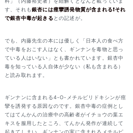
科」（内藤裕史著）を紐解くとなんと載っていま
す、それも
銀杏には痙攣誘発物質が含まれる❗それ
で銀杏中毒が起きる
との記述が。
でも、内藤先生の本には優しく「日本人の食べ方
で中毒をおこす人はなく、ギンナンを毒物と思っ
ている人はいない」とも書かれています。銀杏中
毒を知っている人自体が少ない（私も含まれる）
と読み取れます。
ギンナンに含まれる4-O-メチルピリドキシンが痙
攣を誘発する原因なのです。銀杏中毒の症例とし
てはてんかんの治療中の高齢者がイチョウの葉エ
キスを服用したところ、てんかん発作が連続して
起きてしまい、ギンナンの実に含まれるメチルピ