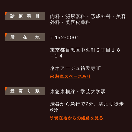
診
療
科
目
内科・泌尿器科・形成外科・美容
外科・美容皮膚科
所
在
地
〒152-0001
東京都目黒区中央町２丁目１８
−１４
ネオアージュ祐天寺1F
駐車スペースあり
最
寄
り
駅
東急東横線・学芸大学駅
渋谷から急行で7分、駅より徒歩
6分
現在地からの経路を見る
よくあるご質問
五本木クリニックについて
新着情報