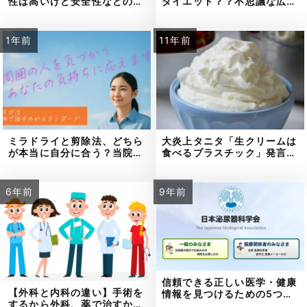
性は高いけど安全性などの…
ダイエット？？不思議な広…
1年前
11年前
ミラドライと剪除法、どちら
大炎上タニタ「生クリームは
が本当に自分に合う？当院…
食べるプラスチック」発言…
6年前
9年前
信頼できる正しい医学・健康
【外科と内科の違い】手術を
情報を見つけるための5つ…
するから外科、薬で治すか…