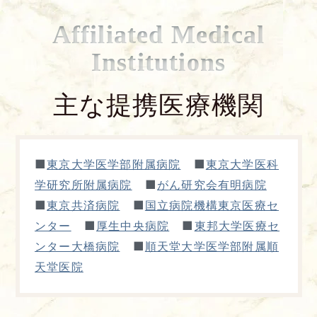
Affiliated Medical
Institutions
主な提携医療機関
■
■
東京大学医学部附属病院
東京大学医科
■
学研究所附属病院
がん研究会有明病院
■
■
東京共済病院
国立病院機構東京医療セ
■
■
ンター
厚生中央病院
東邦大学医療セ
■
ンター大橋病院
順天堂大学医学部附属順
天堂医院