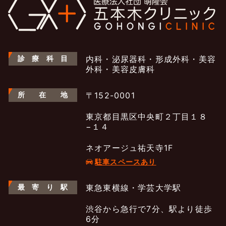
診
療
科
目
内科・泌尿器科・形成外科・美容
外科・美容皮膚科
所
在
地
〒152-0001
東京都目黒区中央町２丁目１８
−１４
ネオアージュ祐天寺1F
駐車スペースあり
最
寄
り
駅
東急東横線・学芸大学駅
よくあるご質問
渋谷から急行で7分、駅より徒歩
五本木クリニックについて
新着情報
6分