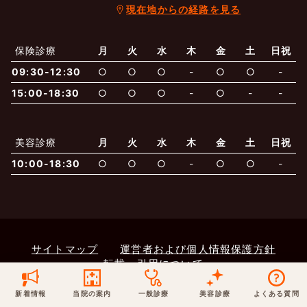
現在地からの経路を見る
保険での診療
一般診療
美容診療
当院からのお知らせ
はじめての方へ
保険診療
月
火
水
木
金
土
日祝
09:30-12:30
○
○
○
-
○
○
-
予約について
泌尿器科
最新医療トピックス
医師の紹介
15:00-18:30
○
○
○
-
○
-
-
電話でのお問いあわせ
内科
皮膚科
アクセス・地図
新着ブログ記事
美容診療
月
火
水
木
金
土
日祝
10:00-18:30
○
○
○
-
○
○
-
一般診療
美容診療
0120-50-5929
0120-70-5929
形成外科
当院のポリシー
取材協力
木・日・祝は休診
日・祝はお休みです
桑満院長のtwitter
個人情報保護方針
地図アプリで経路を調べる
松下医師のインスタ
サイトマップ
※ 木・日・祝は休診です
サイトマップ
運営者および個人情報保護方針
転載・引用について
© 2023 医療法人社団 萌隆会 五本木クリニック
新着情報
当院の案内
一般診療
美容診療
よくある質問