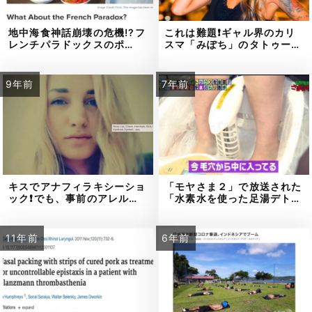
地中海食神話崩壊の危機!?フ
これは難題❗ギャル界のカリ
レンチパラドックスのポ…
スマ「みぽち」のタトゥー…
9年前
7年前
キスでアナフィラキシーショ
「モヤさま２」で放送された
ック❗でも、事前のアレル…
「水素水を使った足湯デト…
11年前
6年前