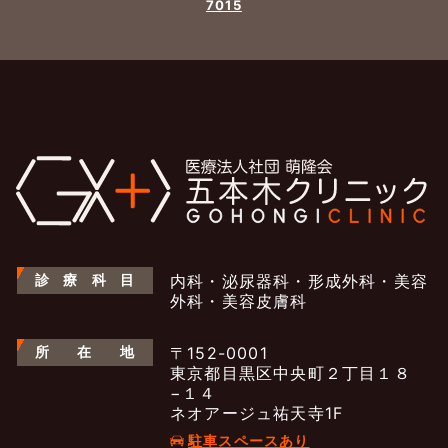
7015
診
療
科
目
内科・泌尿器科・形成外科・美容
外科・美容皮膚科
所
在
地
〒152-0001
東京都目黒区中央町２丁目１８
−１４
ネオアージュ祐天寺1F
駐車スペースあり