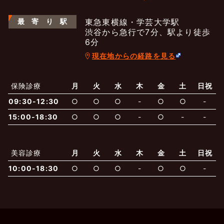
最
寄
り
駅
東急東横線・学芸大学駅
渋谷から急行で7分、駅より徒歩
6分
現在地からの経路を見る
よくあるご質問
五本木クリニックについて
新着情報
保険診療
月
火
水
木
金
土
日祝
保険での診療
09:30-12:30
○
○
○
-
○
○
-
一般診療
美容診療
当院からのお知らせ
はじめての方へ
15:00-18:30
○
○
○
-
○
-
-
予約について
泌尿器科
最新医療トピックス
医師の紹介
美容診療
月
火
水
木
金
土
日祝
10:00-18:30
○
○
○
-
○
○
-
電話でのお問いあわせ
内科
皮膚科
アクセス・地図
新着ブログ記事
一般診療
美容診療
0120-50-5929
0120-70-5929
形成外科
当院のポリシー
取材協力
木・日・祝は休診
日・祝はお休みです