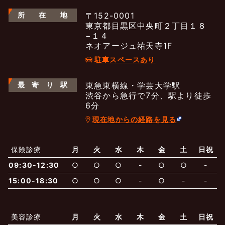
所
在
地
〒152-0001
東京都目黒区中央町２丁目１８
−１４
ネオアージュ祐天寺1F
駐車スペースあり
最
寄
り
駅
東急東横線・学芸大学駅
渋谷から急行で7分、駅より徒歩
6分
現在地からの経路を見る
よくあるご質問
五本木クリニックについて
新着情報
保険診療
月
火
水
木
金
土
日祝
保険での診療
09:30-12:30
○
○
○
-
○
○
-
一般診療
美容診療
当院からのお知らせ
はじめての方へ
15:00-18:30
○
○
○
-
○
-
-
予約について
泌尿器科
最新医療トピックス
医師の紹介
美容診療
月
火
水
木
金
土
日祝