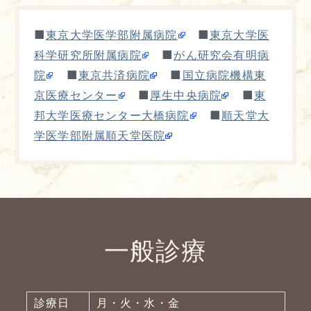
■
■
東京大学医学部附属病院
東京大学医
■
科学研究所附属病院
がん研究会有明病
■
■
院
東京共済病院
国立病院機構東
■
■
京医療センター
厚生中央病院
東
■
邦大学医療センター大橋病院
順天堂大
学医学部附属順天堂医院
一般診療
診療日
月・火・水・金