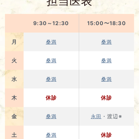
担当医表
9:30～12:30
15:00〜18:30
月
桑満
桑満
火
桑満
桑満
水
桑満
桑満
木
休診
休診
金
・渡辺※
桑満
永田
土
休診
桑満