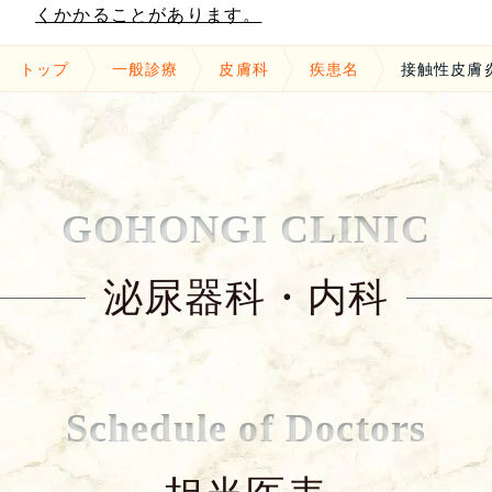
くかかることがあります。
トップ
一般診療
皮膚科
疾患名
接触性皮膚
GOHONGI CLINIC
泌尿器科・内科
Schedule of Doctors