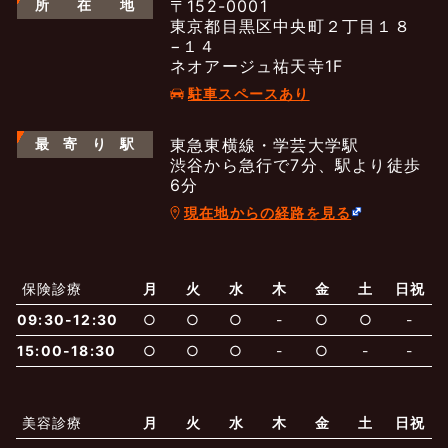
所
在
地
〒152-0001
東京都目黒区中央町２丁目１８
−１４
ネオアージュ祐天寺1F
駐車スペースあり
最
寄
り
駅
東急東横線・学芸大学駅
渋谷から急行で7分、駅より徒歩
6分
現在地からの経路を見る
よくあるご質問
五本木クリニックについて
新着情報
保険診療
月
火
水
木
金
土
日祝
09:30-12:30
○
○
○
-
○
○
-
保険での診療
一般診療
美容診療
当院からのお知らせ
はじめての方へ
15:00-18:30
○
○
○
-
○
-
-
予約について
泌尿器科
最新医療トピックス
医師の紹介
美容診療
月
火
水
木
金
土
日祝