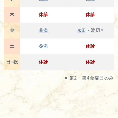
木
休診
休診
金
・渡辺※
桑満
永田
土
休診
桑満
日･祝
休診
休診
※ 第2・第4金曜日のみ