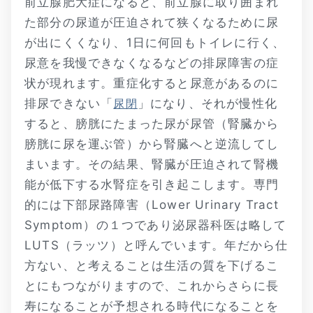
前立腺肥大症になると、前立腺に取り囲まれ
た部分の尿道が圧迫されて狭くなるために尿
が出にくくなり、1日に何回もトイレに行く、
尿意を我慢できなくなるなどの排尿障害の症
状が現れます。重症化すると尿意があるのに
排尿できない「
」になり、それが慢性化
尿閉
すると、膀胱にたまった尿が尿管（腎臓から
膀胱に尿を運ぶ管）から腎臓へと逆流してし
まいます。その結果、腎臓が圧迫されて腎機
能が低下する水腎症を引き起こします。専門
的には下部尿路障害（Lower Urinary Tract
Symptom）の１つであり泌尿器科医は略して
LUTS（ラッツ）と呼んでいます。年だから仕
方ない、と考えることは生活の質を下げるこ
とにもつながりますので、これからさらに長
寿になることが予想される時代になることを