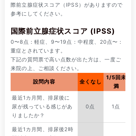
際前立腺症状スコア（IPSS）がありますので
参考にしてください。
国際前立腺症状スコア (IPSS)
0〜8点：軽症、9〜19点：中程度、20点〜：
重症とされています。
下記の質問票で高い点数が出た方は、一度ご
来院の上、ご相談ください。
1/5
回未
1
設問内容
全くなし
満
最近1カ月間、排尿後に
尿が残っている感じがあ
0点
1点
りましたか？
最近1カ月間、排尿後2時