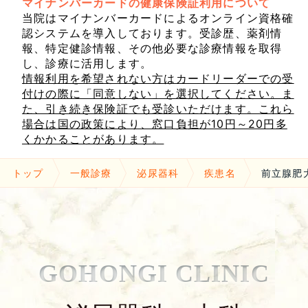
マイナンバーカードの健康保険証利用について
当院はマイナンバーカードによるオンライン資格確
認システムを導入しております。受診歴、薬剤情
報、特定健診情報、その他必要な診療情報を取得
し、診療に活用します。
情報利用を希望されない方はカードリーダーでの受
付けの際に「同意しない」を選択してください。ま
た、引き続き保険証でも受診いただけます。これら
場合は国の政策により、窓口負担が10円～20円多
くかかることがあります。
トップ
一般診療
泌尿器科
疾患名
前立腺肥
GOHONGI CLINIC