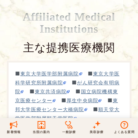
保険での診療
Affiliated Medical
一般診療
美容診療
当院からのお知らせ
はじめての方へ
Institutions
予約について
泌尿器科
最新医療トピックス
医師の紹介
主な提携医療機関
電話でのお問いあわせ
内科
皮膚科
アクセス・地図
新着ブログ記事
■
■
東京大学医学部附属病院
東京大学医
一般診療
美容診療
0120-50-5929
0120-70-5929
■
科学研究所附属病院
がん研究会有明病
形成外科
当院のポリシー
取材協力
木・日・祝は休診
日・祝はお休みです
■
■
院
東京共済病院
国立病院機構東
■
■
京医療センター
厚生中央病院
東
桑満院長のtwitter
個人情報保護方針
地図アプリで経路を調べる
松下医師のインスタ
サイトマップ
※ 木・日・祝は休診です
■
邦大学医療センター大橋病院
順天堂大
学医学部附属順天堂医院
新着情報
当院の案内
一般診療
美容診療
よくある質問