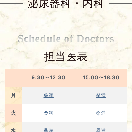
泌尿器科・内科
Schedule of Doctors
担当医表
9:30～12:30
15:00〜18:30
月
桑満
桑満
火
桑満
桑満
水
桑満
桑満