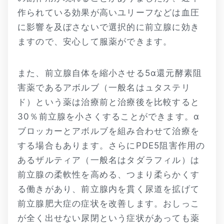
作られている効果が高いユリーフなどは血圧
に影響を及ぼさないで選択的に前立腺に効き
ますので、安心して服薬ができます。
また、前立腺自体を縮小させる5α還元酵素阻
害薬であるアボルブ（一般名はュタステリ
ド）という薬は治療前と治療後を比較すると
30％前立腺を小さくすることができます。α
ブロッカーとアボルブを組み合わせて治療を
する場合もあります。さらにPDE5阻害作用の
あるザルティア（一般名はタダラフィル）は
前立腺の柔軟性を高める、つまり柔らかくす
る働きがあり、前立腺内を貫く尿道を拡げて
前立腺肥大症の症状を改善します。おしっこ
が全く出せない尿閉という症状があっても薬