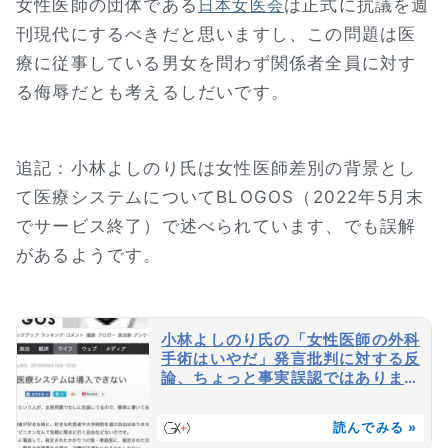
女性医師の団体である
は正式に抗議を週
日本女医会
刊現代にするべきだと思いますし、この問題は医
療に従事している男女を問わず関係者全員に対す
る侮辱だとも考えるしだいです。
追記：小林よしのり氏は女性医師差別の背景とし
て医療システムについてBLOGOS（2022年5月末
でサービス終了）で述べられています、でも誤解
があるようです。
小林よしのり氏の「女性医師の外科
手術はいやだ」発言批判に対する反
論、ちょっと事実誤認ではありませ
んか？
読んでみる »