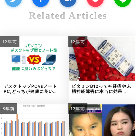
Related Articles
12年前
12年前
デスクトップPCvsノート
ビタミンB12って神経痛や末
PC,どっちが健康に良い…
梢神経障害に本当に効果…
8年前
12年前