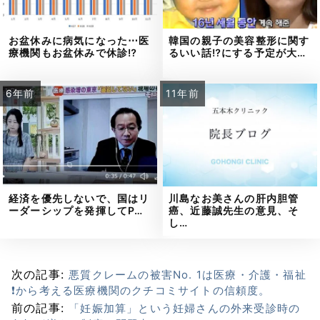
お盆休みに病気になった⋯医
韓国の親子の美容整形に関す
療機関もお盆休みで休診⁉
るいい話⁉にする予定が大…
6年前
11年前
経済を優先しないで、国はリ
川島なお美さんの肝内胆管
ーダーシップを発揮してP…
癌、近藤誠先生の意見、そ
し…
次の記事:
悪質クレームの被害No. 1は医療・介護・福祉
❗から考える医療機関のクチコミサイトの信頼度。
前の記事:
「妊娠加算」という妊婦さんの外来受診時の