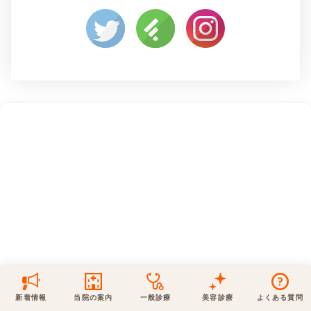
保険での診療
一般診療
美容診療
当院からのお知らせ
はじめての方へ
予約について
泌尿器科
最新医療トピックス
医師の紹介
電話でのお問いあわせ
内科
皮膚科
アクセス・地図
新着ブログ記事
一般診療
美容診療
0120-50-5929
0120-70-5929
形成外科
当院のポリシー
取材協力
木・日・祝は休診
日・祝はお休みです
桑満院長のtwitter
個人情報保護方針
地図アプリで経路を調べる
松下医師のインスタ
サイトマップ
※ 木・日・祝は休診です
新着情報
当院の案内
一般診療
美容診療
よくある質問