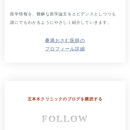
医学情報を、難解な医学論文をエビデンスとしつつも
誰にでもわかるようにやさしく紹介していきます。
桑満おさむ医師の
プロフィール詳細
五本木クリニックの
ブログを購読する
FOLLOW
よくあるご質問
五本木クリニックについて
新着情報