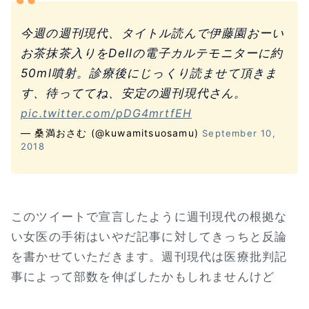
今週の週刊現代、タイトル読んで伊藤園おーい
お茶抹茶入りをDellの電子カルテモニターに約
50ml噴射。診療後にじっくり読ませて頂きま
す、待っててね、安定の週刊現代さん。
pic.twitter.com/pDG4mrtfEH
— 桑満おさむ (@kuwamitsuosamu)
September 10,
2018
このツイートで宣言したように週刊現代の根拠な
い女医の手術はいやだ記事に対してきっちと反論
を書かせていただきます。週刊現代は医療批判記
事によって部数を伸ばしたかもしれませんけど