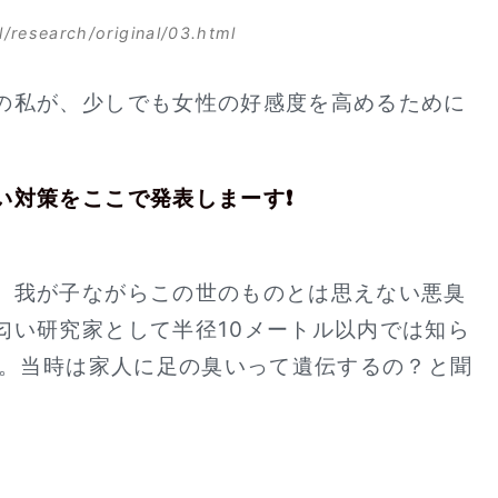
l/research/original/03.html
の私が、少しでも女性の好感度を高めるために
い対策をここで発表しまーす❗
、我が子ながらこの世のものとは思えない悪臭
匂い研究家として半径10メートル以内では知ら
）。当時は家人に足の臭いって遺伝するの？と聞