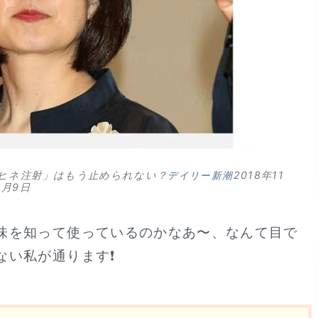
ルヒネ注射」はもう止められない？
2018年11
デイリー新潮
月9日
味を知って使っているのかなあ〜、なんて目で
ない私が通ります❗