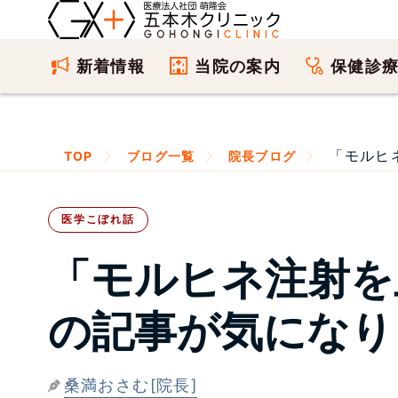
新着情報
当院の案内
保健診
「モルヒ
TOP
ブログ一覧
院長ブログ
医学こぼれ話
「モルヒネ注射を
の記事が気になり
桑満おさむ[院長]