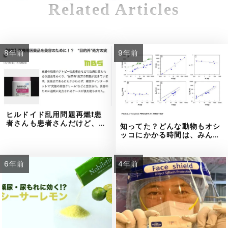
Related Articles
8年前
9年前
ヒルドイド乱用問題再燃❗患
者さんも患者さんだけど、…
知ってた？どんな動物もオシ
ッコにかかる時間は、みん…
6年前
4年前