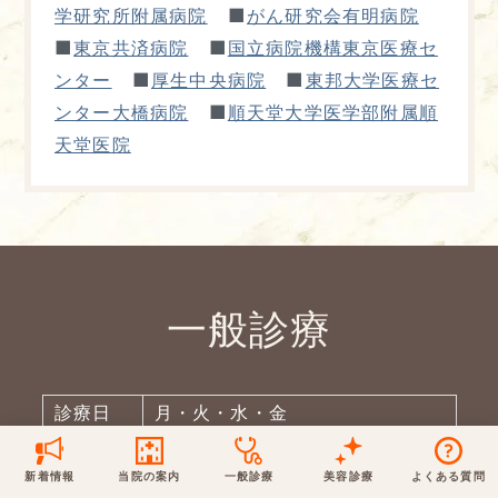
■
学研究所附属病院
がん研究会有明病院
保険での診療
■
■
東京共済病院
国立病院機構東京医療セ
一般診療
美容診療
当院からのお知らせ
はじめての方へ
■
■
ンター
厚生中央病院
東邦大学医療セ
■
ンター大橋病院
順天堂大学医学部附属順
予約について
泌尿器科
天堂医院
最新医療トピックス
医師の紹介
電話でのお問いあわせ
内科
皮膚科
アクセス・地図
新着ブログ記事
一般診療
美容診療
0120-50-5929
0120-70-5929
形成外科
当院のポリシー
取材協力
一般診療
木・日・祝は休診
日・祝はお休みです
桑満院長のtwitter
個人情報保護方針
地図アプリで経路を調べる
松下医師のインスタ
サイトマップ
※ 木・日・祝は休診です
診療日
月・火・水・金
9:30～12:30／15:00～18:30
土 9:30～12:30
新着情報
当院の案内
一般診療
美容診療
よくある質問