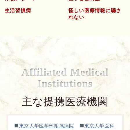
生活習慣病
怪しい医療情報に騙さ
れない
Affiliated Medical
Institutions
主な提携医療機関
よくあるご質問
五本木クリニックについて
新着情報
■
■
東京大学医学部附属病院
東京大学医科