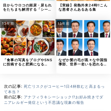
目からウロコの頻尿・尿もれ
【実録】発熱外来24時‼こん
をたちまち解消する「シー…
な患者さんあるある集
13年前
13年前
「食事の写真をブログやSNS
なぜか髪の毛が黒々な中国指
に投稿すると肥満になる…
導部、世界一老いを恐れる…
次の記事:
死亡リスクがコーヒー1日4杯飲むと高まるっ
て本当？
前の記事:
アナフィラキシーショック⁉お好み焼きでダ
ニアレルギー発症という不思議な現象の報告