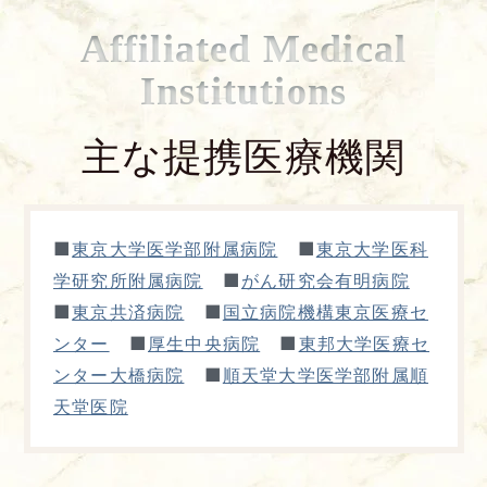
Affiliated Medical
Institutions
主な提携医療機関
■
■
東京大学医学部附属病院
東京大学医科
■
学研究所附属病院
がん研究会有明病院
■
■
東京共済病院
国立病院機構東京医療セ
■
■
ンター
厚生中央病院
東邦大学医療セ
■
ンター大橋病院
順天堂大学医学部附属順
天堂医院