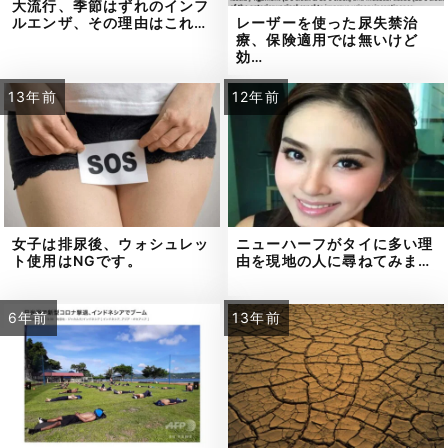
大流行、季節はずれのインフ
レーザーを使った尿失禁治
ルエンザ、その理由はこれ…
療、保険適用では無いけど
効…
13年前
12年前
女子は排尿後、ウォシュレッ
ニューハーフがタイに多い理
ト使用はNGです。
由を現地の人に尋ねてみま…
6年前
13年前