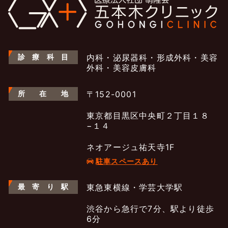
診
療
科
目
内科・泌尿器科・形成外科・美容
外科・美容皮膚科
所
在
地
〒152-0001
東京都目黒区中央町２丁目１８
−１４
ネオアージュ祐天寺1F
駐車スペースあり
最
寄
り
駅
東急東横線・学芸大学駅
渋谷から急行で7分、駅より徒歩
6分