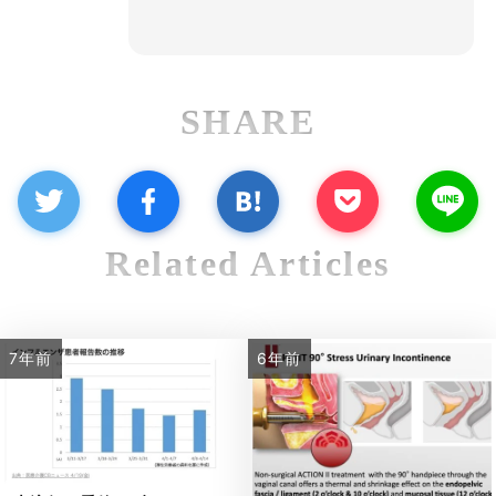
SHARE
Related Articles
7年前
6年前