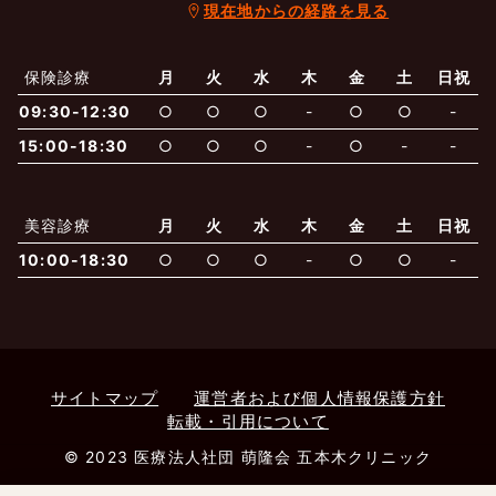
現在地からの経路を見る
よくあるご質問
五本木クリニックについて
新着情報
保険診療
月
火
水
木
金
土
日祝
保険での診療
09:30-12:30
○
○
○
-
○
○
-
一般診療
美容診療
当院からのお知らせ
はじめての方へ
15:00-18:30
○
○
○
-
○
-
-
予約について
泌尿器科
最新医療トピックス
医師の紹介
美容診療
月
火
水
木
金
土
日祝
10:00-18:30
○
○
○
-
○
○
-
電話でのお問いあわせ
内科
皮膚科
アクセス・地図
新着ブログ記事
一般診療
美容診療
0120-50-5929
0120-70-5929
形成外科
当院のポリシー
取材協力
木・日・祝は休診
日・祝はお休みです
サイトマップ
運営者および個人情報保護方針
転載・引用について
桑満院長のtwitter
個人情報保護方針
地図アプリで経路を調べる
松下医師のインスタ
サイトマップ
※ 木・日・祝は休診です
© 2023 医療法人社団 萌隆会 五本木クリニック