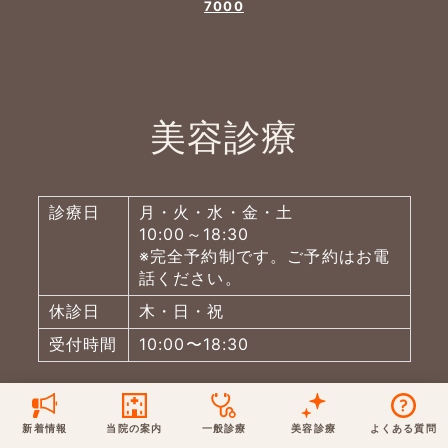
7000
保険での診療
一般診療
美容診療
当院からのお知らせ
はじめての方へ
予約について
泌尿器科
美容診療
最新医療トピックス
医師の紹介
電話でのお問いあわせ
内科
皮膚科
アクセス・地図
新着ブログ記事
診療日
月・火・水・金・土
10:00～18:30
一般診療
美容診療
※完全予約制です。ご予約はお電
0120-50-5929
0120-70-5929
形成外科
話ください。
当院のポリシー
取材協力
木・日・祝は休診
日・祝はお休みです
休診日
木・日・祝
桑満院長のtwitter
個人情報保護方針
地図アプリで経路を調べる
松下医師のインスタ
サイトマップ
受付時間
10:00〜18:30
※ 木・日・祝は休診です
新着情報
当院の案内
一般診療
美容診療
よくある質問