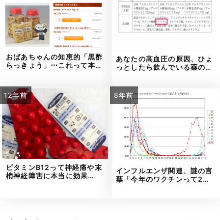
おばあちゃんの知恵的「黒酢
あなたの高血圧の原因、ひょ
らっきょう」⋯これって本…
っとしたら飲んでいる薬の…
12年前
8年前
ビタミンB12って神経痛や末
インフルエンザ関連、謎の言
梢神経障害に本当に効果…
葉「今年のワクチンって2…