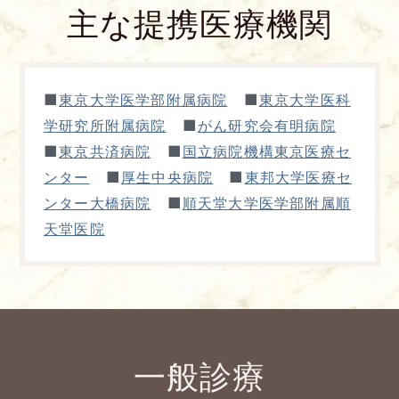
主な提携医療機関
■
■
東京大学医学部附属病院
東京大学医科
■
学研究所附属病院
がん研究会有明病院
■
■
東京共済病院
国立病院機構東京医療セ
■
■
ンター
厚生中央病院
東邦大学医療セ
■
ンター大橋病院
順天堂大学医学部附属順
天堂医院
一般診療