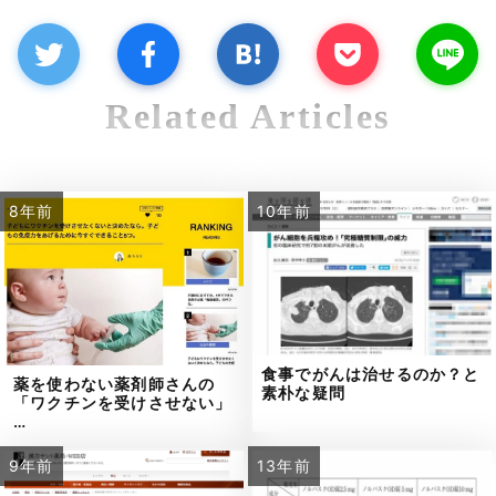
Related Articles
8年前
10年前
食事でがんは治せるのか？と
薬を使わない薬剤師さんの
素朴な疑問
「ワクチンを受けさせない」
…
9年前
13年前