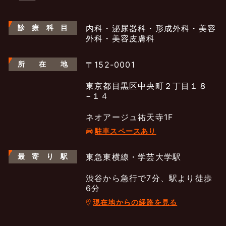
診
療
科
目
内科・泌尿器科・形成外科・美容
外科・美容皮膚科
所
在
地
〒152-0001
東京都目黒区中央町２丁目１８
−１４
ネオアージュ祐天寺1F
駐車スペースあり
最
寄
り
駅
東急東横線・学芸大学駅
渋谷から急行で7分、駅より徒歩
6分
現在地からの経路を見る
よくあるご質問
五本木クリニックについて
新着情報