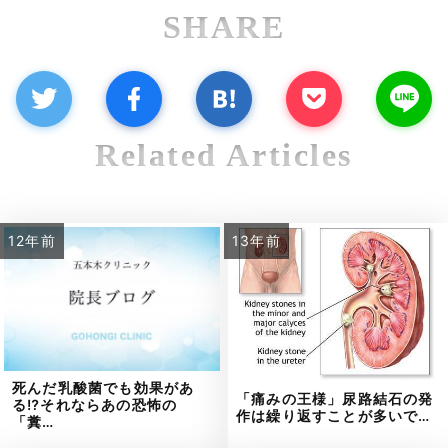
SHARE
Related Articles
12年前
13年前
死んだ乳酸菌でも効果があ
「痛みの王様」尿路結石の発
る⁉それならあの恐怖の
作は繰り返すことが多いで…
「糞…