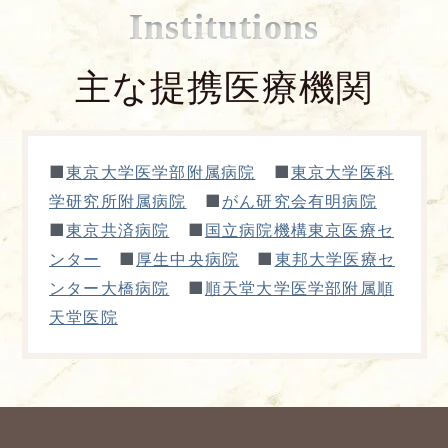
Institutions
主な提携医療機関
■
■
東京大学医学部附属病院
東京大学医科
■
学研究所附属病院
がん研究会有明病院
■
■
東京共済病院
国立病院機構東京医療セ
■
■
ンター
厚生中央病院
東邦大学医療セ
■
ンター大橋病院
順天堂大学医学部附属順
天堂医院