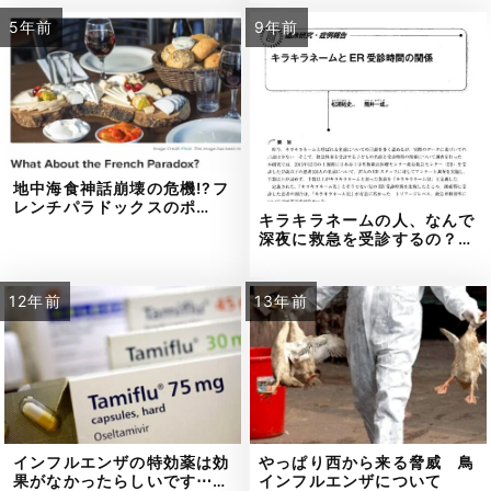
5年前
9年前
地中海食神話崩壊の危機!?フ
レンチパラドックスのポ…
キラキラネームの人、なんで
深夜に救急を受診するの？…
12年前
13年前
インフルエンザの特効薬は効
やっぱり西から来る脅威 鳥
果がなかったらしいです⋯…
インフルエンザについて