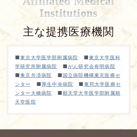
Affiliated Medical
Institutions
主な提携医療機関
■
■
東京大学医学部附属病院
東京大学医科
■
学研究所附属病院
がん研究会有明病院
■
■
東京共済病院
国立病院機構東京医療セ
■
■
ンター
厚生中央病院
東邦大学医療セ
■
ンター大橋病院
順天堂大学医学部附属順
天堂医院