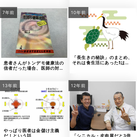
7年前
10年前
「長生きの秘訣」のまとめ、
それは食生活にあった❗は…
患者さんがトンデモ健康法の
信者だった場合、医師の対…
13年前
12年前
やっぱり医者は金儲け主義
だ！という話
「シニカル・皮肉屋だと3倍