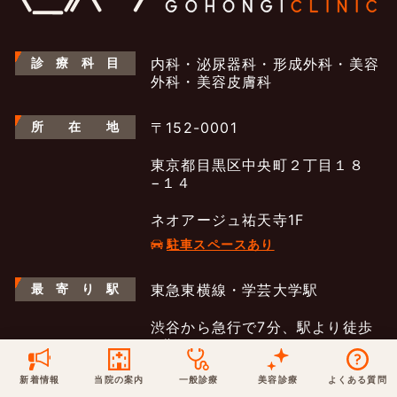
保険での診療
一般診療
美容診療
当院からのお知らせ
はじめての方へ
診
療
科
目
内科・泌尿器科・形成外科・美容
外科・美容皮膚科
予約について
泌尿器科
最新医療トピックス
医師の紹介
所
在
地
〒152-0001
電話でのお問いあわせ
東京都目黒区中央町２丁目１８
内科
皮膚科
−１４
アクセス・地図
新着ブログ記事
一般診療
美容診療
ネオアージュ祐天寺1F
0120-50-5929
0120-70-5929
形成外科
駐車スペースあり
当院のポリシー
取材協力
木・日・祝は休診
日・祝はお休みです
最
寄
り
駅
東急東横線・学芸大学駅
桑満院長のtwitter
個人情報保護方針
地図アプリで経路を調べる
松下医師のインスタ
サイトマップ
※ 木・日・祝は休診です
渋谷から急行で7分、駅より徒歩
6分
現在地からの経路を見る
新着情報
当院の案内
一般診療
美容診療
よくある質問