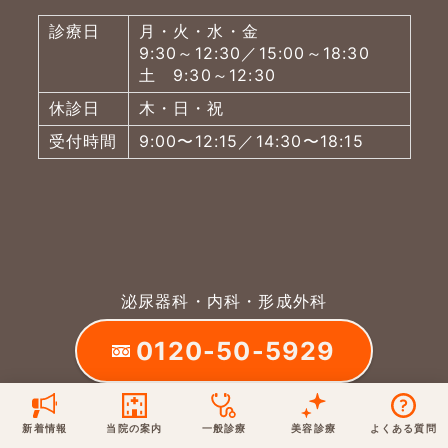
診療日
月・火・水・金
保険での診療
一般診療
美容診療
9:30～12:30／15:00～18:30
当院からのお知らせ
はじめての方へ
土 9:30～12:30
休診日
木・日・祝
予約について
泌尿器科
最新医療トピックス
医師の紹介
受付時間
9:00〜12:15／14:30〜18:15
電話でのお問いあわせ
内科
皮膚科
アクセス・地図
新着ブログ記事
一般診療
美容診療
0120-50-5929
0120-70-5929
形成外科
当院のポリシー
取材協力
木・日・祝は休診
日・祝はお休みです
泌尿器科・内科・形成外科
桑満院長のtwitter
個人情報保護方針
地図アプリで経路を調べる
松下医師のインスタ
サイトマップ
0120-50-5929
※ 木・日・祝は休診です
フリーダイヤルがご利用になれない場合は
03-5721-
新着情報
当院の案内
一般診療
美容診療
よくある質問
7000