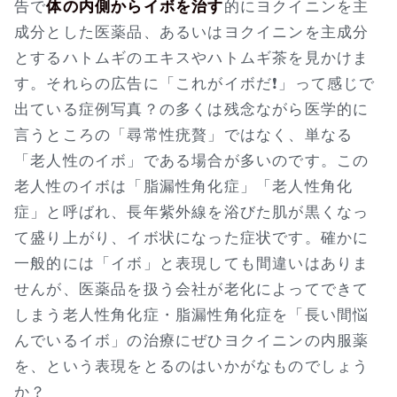
告で
体の内側からイボを治す
的にヨクイニンを主
成分とした医薬品、あるいはヨクイニンを主成分
とするハトムギのエキスやハトムギ茶を見かけま
す。それらの広告に「これがイボだ❗」って感じで
出ている症例写真？の多くは残念ながら医学的に
言うところの「尋常性疣贅」ではなく、単なる
「老人性のイボ」である場合が多いのです。この
老人性のイボは「脂漏性角化症」「老人性角化
症」と呼ばれ、長年紫外線を浴びた肌が黒くなっ
て盛り上がり、イボ状になった症状です。確かに
一般的には「イボ」と表現しても間違いはありま
せんが、医薬品を扱う会社が老化によってできて
しまう老人性角化症・脂漏性角化症を「長い間悩
んでいるイボ」の治療にぜひヨクイニンの内服薬
を、という表現をとるのはいかがなものでしょう
か？