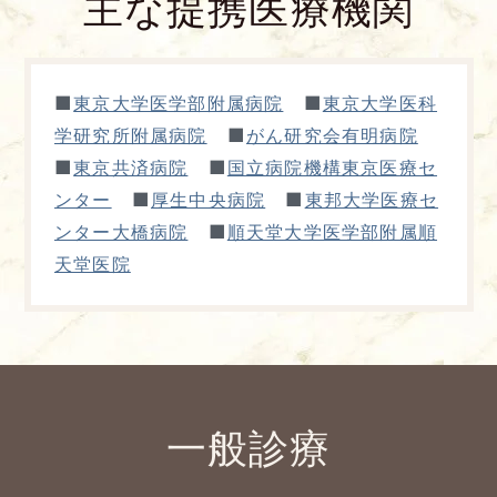
主な提携医療機関
■
■
東京大学医学部附属病院
東京大学医科
■
学研究所附属病院
がん研究会有明病院
■
■
東京共済病院
国立病院機構東京医療セ
■
■
ンター
厚生中央病院
東邦大学医療セ
■
ンター大橋病院
順天堂大学医学部附属順
天堂医院
一般診療
よくあるご質問
五本木クリニックについて
新着情報