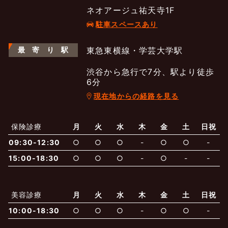
ネオアージュ祐天寺1F
駐車スペースあり
最
寄
り
駅
東急東横線・学芸大学駅
渋谷から急行で7分、駅より徒歩
6分
現在地からの経路を見る
よくあるご質問
五本木クリニックについて
新着情報
保険診療
月
火
水
木
金
土
日祝
保険での診療
09:30-12:30
○
○
○
-
○
○
-
一般診療
美容診療
当院からのお知らせ
はじめての方へ
15:00-18:30
○
○
○
-
○
-
-
予約について
泌尿器科
最新医療トピックス
医師の紹介
美容診療
月
火
水
木
金
土
日祝
10:00-18:30
○
○
○
-
○
○
-
電話でのお問いあわせ
内科
皮膚科
アクセス・地図
新着ブログ記事