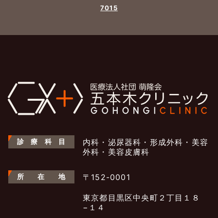
7015
診
療
科
目
内科・泌尿器科・形成外科・美容
外科・美容皮膚科
所
在
地
〒152-0001
東京都目黒区中央町２丁目１８
−１４