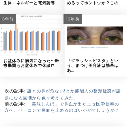
生体エネルギーと電気誘導…
めるってホントウか？この…
8年前
12年前
お盆休みに病気になった⋯医
「グラッシュビスタ」とい
療機関もお盆休みで休診⁉
う、まつげ美容液は効果は
あ…
次の記事:
誰々の鼻が危ない❗とか芸能人の整形疑惑が話
題になる風潮から色々考えてみた。
前の記事:
「美味しんぼ」で鼻血が出たニセ医学信奉の
方へ、ベーコンで鼻血を止めるのはいかがでしょうか？