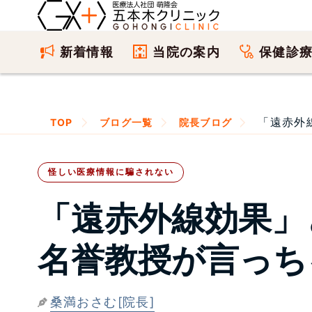
新着情報
当院の案内
保健診
「遠赤外
TOP
ブログ一覧
院長ブログ
怪しい医療情報に騙されない
「遠赤外線効果」
名誉教授が言っち
桑満おさむ[院長]