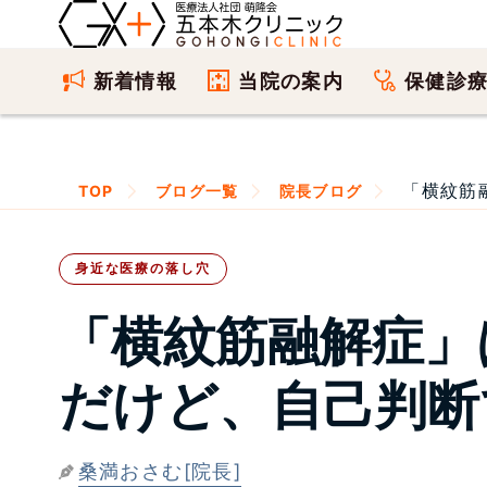
新着情報
当院の案内
保健診
「横紋筋
TOP
ブログ一覧
院長ブログ
身近な医療の落し穴
「横紋筋融解症」
だけど、自己判断
桑満おさむ[院長]