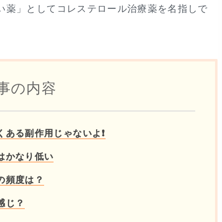
い薬」としてコレステロール治療薬を名指しで
事の内容
くある副作用じゃないよ❗
はかなり低い
の頻度は？
感じ？