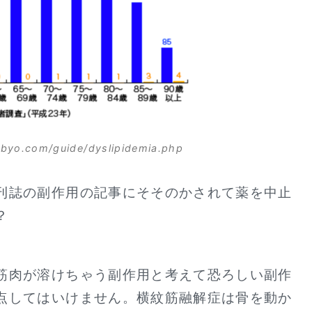
nbyo.com/guide/dyslipidemia.php
刊誌の副作用の記事にそそのかされて薬を中止
？
筋肉が溶けちゃう副作用と考えて恐ろしい副作
点してはいけません。横紋筋融解症は骨を動か