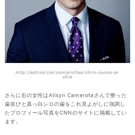
http://edition.cnn.com/profiles/chris-cuomo-pr
ofile
さらに右の女性はAlisyn Camerotaさんで整った
歯並びと真っ白シロの歯をこれ見よがしに強調し
たプロフィール写真をCNNのサイトに掲載してい
ます。