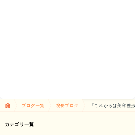
ブログ一覧
院長ブログ
「これからは美容整形
よくあるご質問
カテゴリ一覧
五本木クリニックについて
新着情報