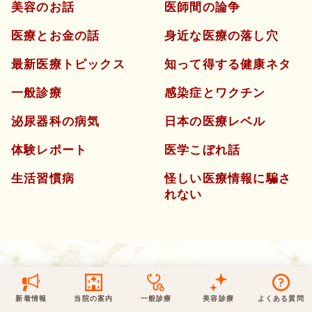
美容のお話
医師間の論争
保険での診療
医療とお金の話
身近な医療の落し穴
一般診療
美容診療
当院からのお知らせ
はじめての方へ
最新医療トピックス
知って得する健康ネタ
予約について
泌尿器科
一般診療
感染症とワクチン
最新医療トピックス
医師の紹介
泌尿器科の病気
日本の医療レベル
電話でのお問いあわせ
内科
皮膚科
アクセス・地図
新着ブログ記事
体験レポート
医学こぼれ話
一般診療
美容診療
生活習慣病
怪しい医療情報に騙さ
0120-50-5929
0120-70-5929
形成外科
れない
当院のポリシー
取材協力
木・日・祝は休診
日・祝はお休みです
桑満院長のtwitter
個人情報保護方針
地図アプリで経路を調べる
松下医師のインスタ
サイトマップ
※ 木・日・祝は休診です
新着情報
当院の案内
一般診療
美容診療
よくある質問