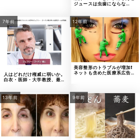
ジュースは虫歯にならな…
7年前
12年前
美容整形のトラブルが増加❗
ネットも含めた医療系広告…
人はどれだけ権威に弱いか。
白衣・医師・大学教授、最…
13年前
9年前