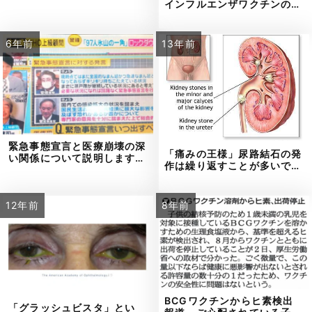
インフルエンザワクチンの…
6年前
13年前
緊急事態宣言と医療崩壊の深
「痛みの王様」尿路結石の発
い関係について説明します…
作は繰り返すことが多いで…
12年前
8年前
BCGワクチンからヒ素検出
「グラッシュビスタ」とい