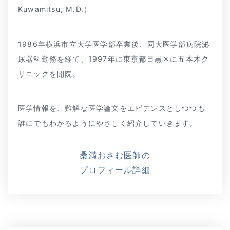
Kuwamitsu, M.D.）
1986年横浜市立大学医学部卒業後、同大医学部病院泌
尿器科勤務を経て、1997年に東京都目黒区に五本木ク
リニックを開院。
医学情報を、難解な医学論文をエビデンスとしつつも
誰にでもわかるようにやさしく紹介していきます。
桑満おさむ医師の
プロフィール詳細
よくあるご質問
五本木クリニックについて
新着情報