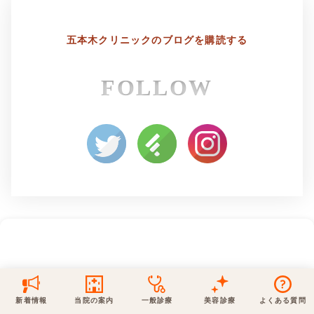
保険での診療
一般診療
美容診療
五本木クリニックの
ブログを購読する
当院からのお知らせ
はじめての方へ
FOLLOW
予約について
泌尿器科
最新医療トピックス
医師の紹介
電話でのお問いあわせ
内科
皮膚科
アクセス・地図
新着ブログ記事
一般診療
美容診療
0120-50-5929
0120-70-5929
形成外科
当院のポリシー
取材協力
木・日・祝は休診
日・祝はお休みです
桑満院長のtwitter
個人情報保護方針
地図アプリで経路を調べる
松下医師のインスタ
サイトマップ
※ 木・日・祝は休診です
新着情報
当院の案内
一般診療
美容診療
よくある質問