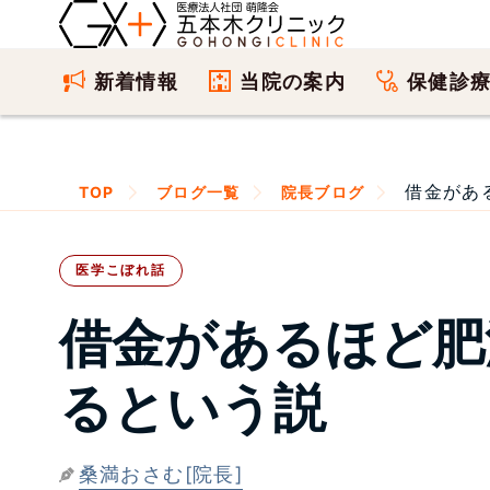
新着情報
当院の案内
保健診
借金があ
TOP
ブログ一覧
院長ブログ
医学こぼれ話
借金があるほど肥
るという説
桑満おさむ[院長]