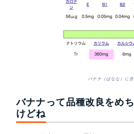
バナナ（ばなな）に含
バナナって品種改良をめ
けどね