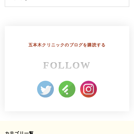
8月
7月
2月
1月
10月
9月
4月
3月
12月
11月
6月
5月
8月
7月
2月
1月
10月
9月
4月
3月
6月
5月
8月
7月
五本木クリニックの
ブログを購読する
2月
1月
4月
3月
6月
5月
FOLLOW
2月
1月
4月
3月
カテゴリ一覧