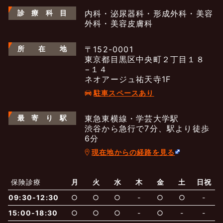
診
療
科
目
内科・泌尿器科・形成外科・美容
外科・美容皮膚科
所
在
地
〒152-0001
東京都目黒区中央町２丁目１８
−１４
ネオアージュ祐天寺1F
駐車スペースあり
最
寄
り
駅
東急東横線・学芸大学駅
渋谷から急行で7分、駅より徒歩
6分
現在地からの経路を見る
よくあるご質問
五本木クリニックについて
新着情報
保険診療
月
火
水
木
金
土
日祝
保険での診療
09:30-12:30
○
○
○
-
○
○
-
一般診療
美容診療
当院からのお知らせ
はじめての方へ
15:00-18:30
○
○
○
-
○
-
-