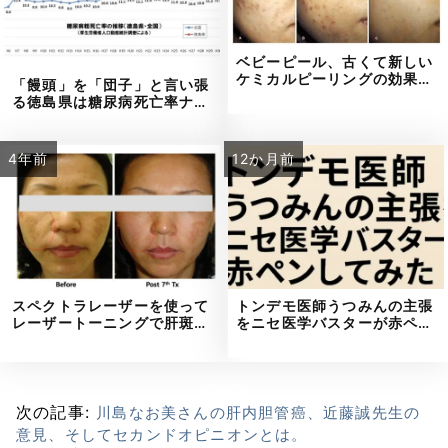
ベビーピール、古くて新しい
ケミカルピーリングの効果…
「饅頭」を「団子」と言い張
る徳島県は糖尿病死亡率ナ…
4年前
12か月前
スペクトラレーザーを使って
トンデモ医師うつみんの主張
レーザートーニングで肝斑…
をニセ医学バスターが赤ペ…
次の記事:
川島なお美さんの肝内胆管癌、近藤誠先生の
意見、そしてセカンドオピニオンとは。