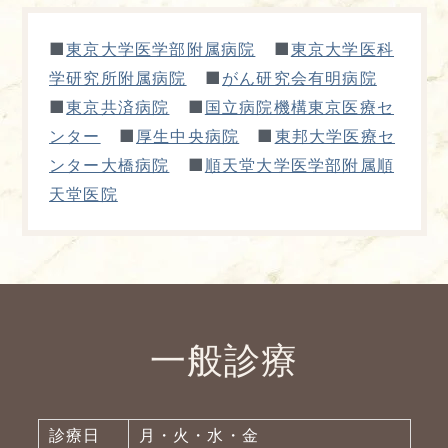
■
■
東京大学医学部附属病院
東京大学医科
■
学研究所附属病院
がん研究会有明病院
■
■
東京共済病院
国立病院機構東京医療セ
■
■
ンター
厚生中央病院
東邦大学医療セ
■
ンター大橋病院
順天堂大学医学部附属順
天堂医院
一般診療
診療日
月・火・水・金