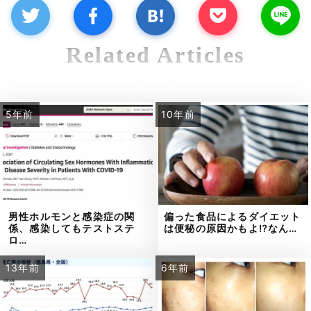
Related Articles
5年前
10年前
男性ホルモンと感染症の関
偏った食品によるダイエット
係、感染してもテストステ
は便秘の原因かもよ⁉なん…
ロ…
13年前
6年前