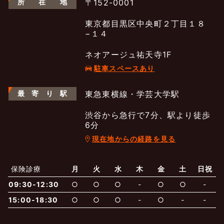
所
在
地
〒152-0001
東京都目黒区中央町２丁目１８
−１４
ネオアージュ祐天寺1F
駐車スペースあり
最
寄
り
駅
東急東横線・学芸大学駅
渋谷から急行で7分、駅より徒歩
6分
現在地からの経路を見る
よくあるご質問
五本木クリニックについて
新着情報
保険診療
月
火
水
木
金
土
日祝
保険での診療
09:30-12:30
○
○
○
-
○
○
-
一般診療
美容診療
当院からのお知らせ
はじめての方へ
15:00-18:30
○
○
○
-
○
-
-