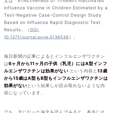
文は「Effectiveness of Trivalent Inactivated
Influenza Vaccine in Children Estimated by a
Test-Negative Case-Control Design Study
Based on Influenza Rapid Diagnostic Test
Results」（
DOI:
）。
10.1371/journal.pone.0136539
毎日新聞の記事によるとインフルエンザワクチン
は
6ヶ月から11ヶ月の子供（乳児）にはA型インフ
ルエンザワクチンは効果がない
という内容と
13歳
から15歳はA型もB型もインフルエンザワクチンは
効果がない
という結果しか読み取れないような内
容になっています。
でも、元になった論文を読んでみると、本当にそ