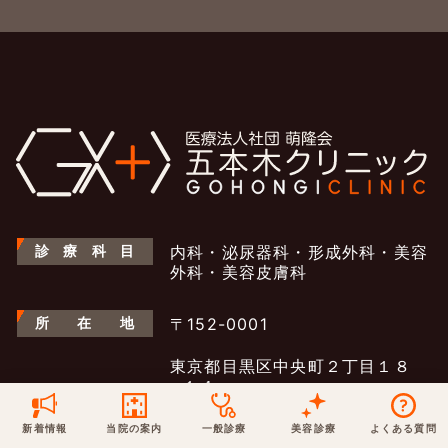
保険での診療
一般診療
美容診療
当院からのお知らせ
はじめての方へ
予約について
泌尿器科
最新医療トピックス
医師の紹介
電話でのお問いあわせ
内科
皮膚科
アクセス・地図
新着ブログ記事
一般診療
美容診療
診
療
科
目
内科・泌尿器科・形成外科・美容
0120-50-5929
0120-70-5929
外科・美容皮膚科
形成外科
当院のポリシー
取材協力
木・日・祝は休診
日・祝はお休みです
所
在
地
〒152-0001
桑満院長のtwitter
個人情報保護方針
地図アプリで経路を調べる
松下医師のインスタ
サイトマップ
※ 木・日・祝は休診です
東京都目黒区中央町２丁目１８
−１４
ネオアージュ祐天寺1F
新着情報
当院の案内
一般診療
美容診療
よくある質問