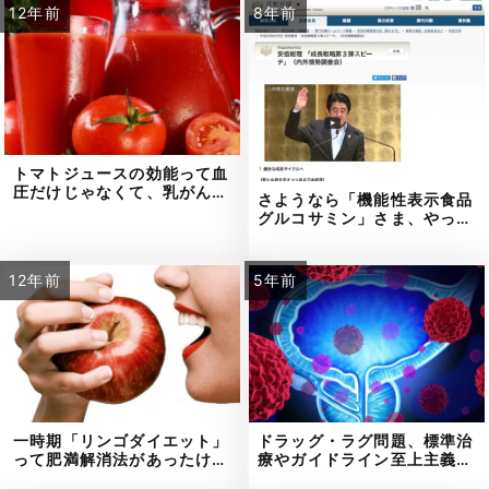
12年前
8年前
トマトジュースの効能って血
圧だけじゃなくて、乳がん…
さようなら「機能性表示食品
グルコサミン」さま、やっ…
12年前
5年前
一時期「リンゴダイエット」
ドラッグ・ラグ問題、標準治
って肥満解消法があったけ…
療やガイドライン至上主義…