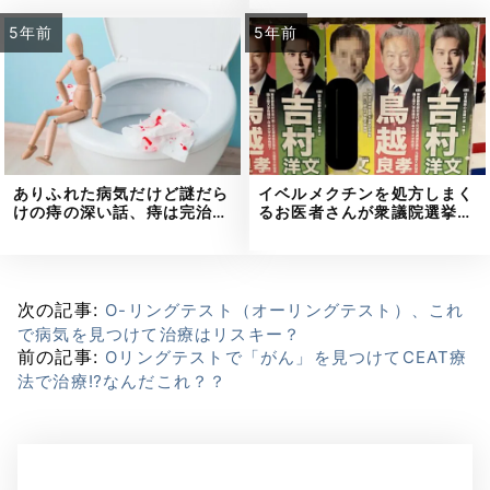
5年前
5年前
ありふれた病気だけど謎だら
イベルメクチンを処方しまく
けの痔の深い話、痔は完治…
るお医者さんが衆議院選挙…
次の記事:
O-リングテスト（オーリングテスト）、これ
で病気を見つけて治療はリスキー？
前の記事:
Oリングテストで「がん」を見つけてCEAT療
法で治療⁉なんだこれ？？