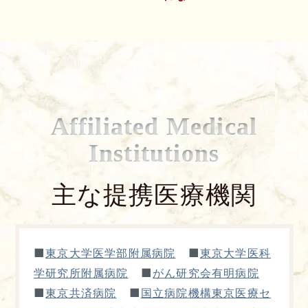
Affiliated Medical
Institutions
主な提携医療機関
■
■
東京大学医学部附属病院
東京大学医科
■
学研究所附属病院
がん研究会有明病院
■
■
東京共済病院
国立病院機構東京医療セ